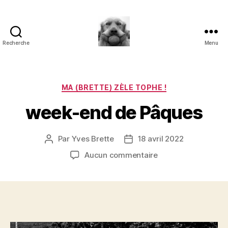
Recherche
Menu
à
l'ombre
d'un
paradoxe
Catégories
MA (BRETTE) ZÈLE TOPHE !
en
week-end de Pâques
fleur
Par
Yves Brette
18 avril 2022
Auteur
Date
de
de
sur
Aucun commentaire
l’article
l’article
week-
end
de
Pâques