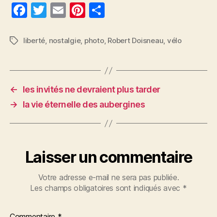
F
T
E
Pi
P
a
w
m
nt
a
c
itt
ai
er
rt
liberté
,
nostalgie
,
photo
,
Robert Doisneau
,
vélo
Étiquettes
e
er
l
es
a
b
t
g
o
er
←
les invités ne devraient plus tarder
o
→
la vie éternelle des aubergines
k
Laisser un commentaire
Votre adresse e-mail ne sera pas publiée.
Les champs obligatoires sont indiqués avec
*
Commentaire
*