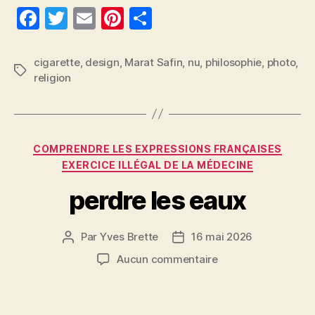
F
T
E
Pi
P
a
w
m
nt
a
c
itt
ai
er
rt
cigarette
,
design
,
Marat Safin
,
nu
,
philosophie
,
photo
,
Étiquettes
religion
e
er
l
es
a
b
t
g
o
er
Catégories
o
COMPRENDRE LES EXPRESSIONS FRANÇAISES
EXERCICE ILLÉGAL DE LA MÉDECINE
k
perdre les eaux
Par
Yves Brette
16 mai 2026
Auteur
Date
de
de
sur
Aucun commentaire
l’article
l’article
perdre
les
eaux