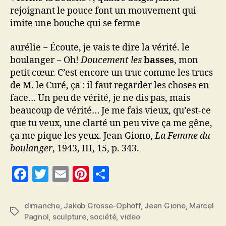
rejoignant le pouce font un mouvement qui
imite une bouche qui se ferme
aurélie − Écoute, je vais te dire la vérité. le
boulanger − Oh!
Doucement les
basses
, mon
petit cœur. C’est encore un truc comme les trucs
de M. le Curé, ça : il faut regarder les choses en
face… Un peu de vérité, je ne dis pas, mais
beaucoup de vérité… Je me fais vieux, qu’est-ce
que tu veux, une clarté un peu vive ça me gêne,
ça me pique les yeux. Jean Giono,
La Femme du
boulanger
, 1943, III, 15, p. 343.
F
T
E
Pi
P
a
w
m
nt
a
c
itt
ai
er
rt
dimanche
,
Jakob Grosse-Ophoff
,
Jean Giono
,
Marcel
Étiquettes
Pagnol
,
sculpture
,
société
,
video
e
er
l
es
a