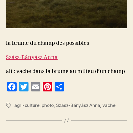
la brume du champ des possibles
Szász-Bányász Anna
alt : vache dans la brume au milieu d’un champ
F
T
E
Pi
P
a
w
m
nt
a
c
itt
ai
er
rt
agri-culture
,
photo
,
Szász-Bányász Anna
,
vache
Étiquettes
e
er
l
es
a
b
t
g