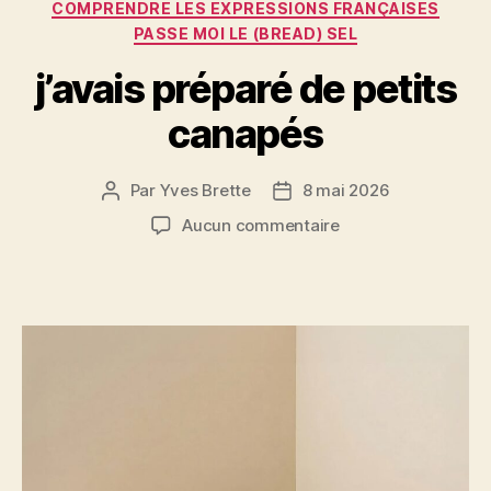
o
er
Catégories
COMPRENDRE LES EXPRESSIONS FRANÇAISES
o
PASSE MOI LE (BREAD) SEL
k
j’avais préparé de petits
canapés
Par
Yves Brette
8 mai 2026
Auteur
Date
de
de
sur
Aucun commentaire
l’article
l’article
j’avais
préparé
de
petits
canapés