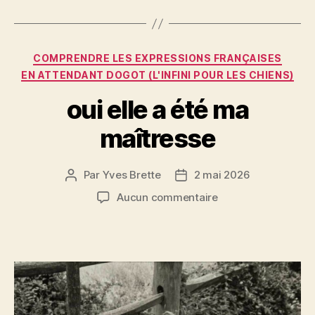
b
t
g
o
er
Catégories
o
COMPRENDRE LES EXPRESSIONS FRANÇAISES
EN ATTENDANT DOGOT (L'INFINI POUR LES CHIENS)
k
oui elle a été ma
maîtresse
Par
Yves Brette
2 mai 2026
Auteur
Date
de
de
sur
Aucun commentaire
l’article
l’article
oui
elle
a
été
ma
maîtresse