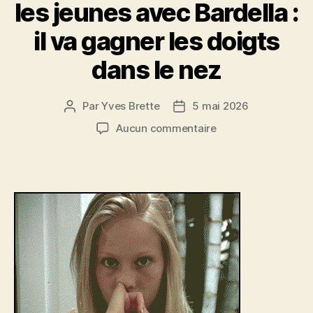
les jeunes avec Bardella :
il va gagner les doigts
dans le nez
Par
Yves Brette
5 mai 2026
Auteur
Date
de
de
sur
Aucun commentaire
l’article
l’article
les
jeunes
avec
Bardella
:
il
va
gagner
les
doigts
dans
le