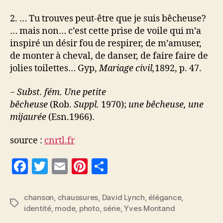
2. … Tu trouves peut-être que je suis bêcheuse?
… mais non… c’est cette prise de voile qui m’a
inspiré un désir fou de respirer, de m’amuser,
de monter à cheval, de danser, de faire faire de
jolies toilettes… Gyp,
Mariage civil,
1892, p. 47.
−
Subst. fém.
Une petite
bêcheuse
(Rob.
Suppl.
1970);
une bêcheuse, une
mijaurée
(Esn.1966).
source :
cnrtl.fr
F
T
E
Pi
P
a
w
m
nt
a
c
itt
ai
er
rt
chanson
,
chaussures
,
David Lynch
,
élégance
,
Étiquettes
identité
,
mode
,
photo
,
série
,
Yves Montand
e
er
l
es
a