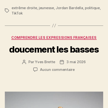
a
w
m
nt
a
c
itt
ai
er
rt
extrême droite
,
jeunesse
,
Jordan Bardella
,
politique
,
Étiquettes
TikTok
e
er
l
es
a
b
t
g
o
er
Catégories
o
COMPRENDRE LES EXPRESSIONS FRANÇAISES
k
doucement les basses
Par
Yves Brette
3 mai 2026
Auteur
Date
de
de
sur
Aucun commentaire
l’article
l’article
doucement
les
basses