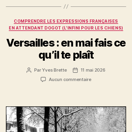
b
t
g
o
er
Catégories
o
COMPRENDRE LES EXPRESSIONS FRANÇAISES
EN ATTENDANT DOGOT (L'INFINI POUR LES CHIENS)
k
Versailles : en mai fais ce
qu’il te plaît
Par
Yves Brette
11 mai 2026
Auteur
Date
de
de
sur
Aucun commentaire
l’article
l’article
Versailles
:
en
mai
fais
ce
qu’il
te