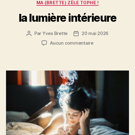
MA (BRETTE) ZÈLE TOPHE !
la lumière intérieure
Par
Yves Brette
20 mai 2026
Auteur
Date
de
de
sur
Aucun commentaire
l’article
l’article
la
lumière
intérieure