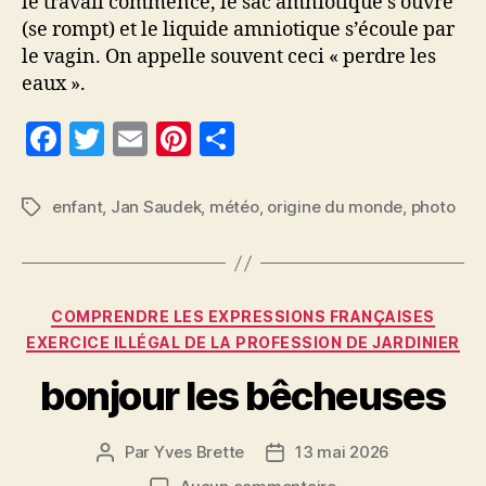
le travail commence, le sac amniotique s’ouvre
(se rompt) et le liquide amniotique s’écoule par
le vagin. On appelle souvent ceci « perdre les
eaux ».
F
T
E
Pi
P
a
w
m
nt
a
c
itt
ai
er
rt
enfant
,
Jan Saudek
,
météo
,
origine du monde
,
photo
Étiquettes
e
er
l
es
a
b
t
g
o
er
Catégories
COMPRENDRE LES EXPRESSIONS FRANÇAISES
o
EXERCICE ILLÉGAL DE LA PROFESSION DE JARDINIER
k
bonjour les bêcheuses
Par
Yves Brette
13 mai 2026
Auteur
Date
de
de
sur