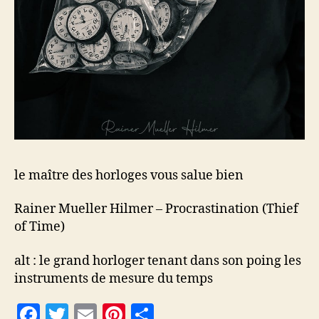
le maître des horloges vous salue bien
Rainer Mueller Hilmer – Procrastination (Thief
of Time)
alt : le grand horloger tenant dans son poing les
instruments de mesure du temps
F
T
E
Pi
P