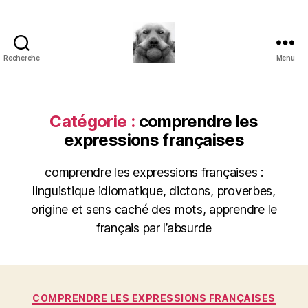
Recherche
Menu
à
l'ombre
d'un
paradoxe
Catégorie :
comprendre les
en
expressions françaises
fleur
comprendre les expressions françaises :
linguistique idiomatique, dictons, proverbes,
origine et sens caché des mots, apprendre le
français par l’absurde
Catégories
COMPRENDRE LES EXPRESSIONS FRANÇAISES