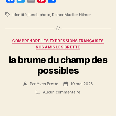
a
w
m
nt
a
c
itt
ai
er
rt
identité
,
lundi
,
photo
,
Rainer Mueller Hilmer
Étiquettes
e
er
l
es
a
b
t
g
o
er
Catégories
COMPRENDRE LES EXPRESSIONS FRANÇAISES
o
NOS AMIS LES BRETTE
k
la brume du champ des
possibles
Par
Yves Brette
10 mai 2026
Auteur
Date
de
de
sur
Aucun commentaire
l’article
l’article
la
brume
du
champ