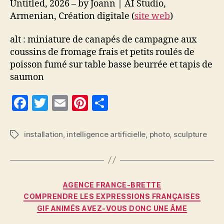
Untitled, 2026 – by Joann | AI Studio,
Armenian, Création digitale (
site web
)
alt : miniature de canapés de campagne aux
coussins de fromage frais et petits roulés de
poisson fumé sur table basse beurrée et tapis de
saumon
F
T
E
Pi
P
a
w
m
nt
a
c
itt
ai
er
rt
installation
,
intelligence artificielle
,
photo
,
sculpture
Étiquettes
e
er
l
es
a
b
t
g
o
er
Catégories
AGENCE FRANCE-BRETTE
o
COMPRENDRE LES EXPRESSIONS FRANÇAISES
GIF ANIMÉS AVEZ-VOUS DONC UNE ÂME
k