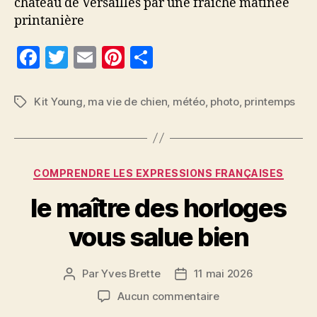
château de Versailles par une fraîche matinée
printanière
F
T
E
Pi
P
a
w
m
nt
a
c
itt
ai
er
rt
Kit Young
,
ma vie de chien
,
météo
,
photo
,
printemps
Étiquettes
e
er
l
es
a
b
t
g
o
er
Catégories
COMPRENDRE LES EXPRESSIONS FRANÇAISES
o
le maître des horloges
k
vous salue bien
Par
Yves Brette
11 mai 2026
Auteur
Date
de
de
sur
Aucun commentaire
l’article
l’article
le