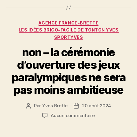
e
er
l
es
a
b
t
g
o
er
Catégories
AGENCE FRANCE-BRETTE
o
LES IDÉES BRICO-FACILE DE TONTON YVES
SPORTYVES
k
non – la cérémonie
d’ouverture des jeux
paralympiques ne sera
pas moins ambitieuse
Par
Yves Brette
20 août 2024
Auteur
Date
de
de
sur
Aucun commentaire
l’article
l’article
non
–
la