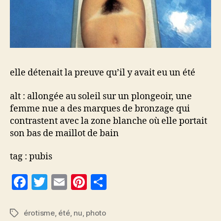
elle détenait la preuve qu’il y avait eu un été
alt : allongée au soleil sur un plongeoir, une
femme nue a des marques de bronzage qui
contrastent avec la zone blanche où elle portait
son bas de maillot de bain
tag : pubis
F
T
E
Pi
P
a
w
m
nt
a
c
itt
ai
er
rt
érotisme
,
été
,
nu
,
photo
Étiquettes