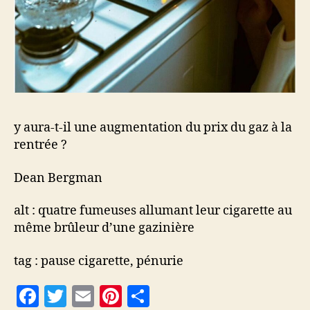
y aura-t-il une augmentation du prix du gaz à la
rentrée ?
Dean Bergman
alt : quatre fumeuses allumant leur cigarette au
même brûleur d’une gazinière
tag : pause cigarette, pénurie
F
T
E
Pi
P