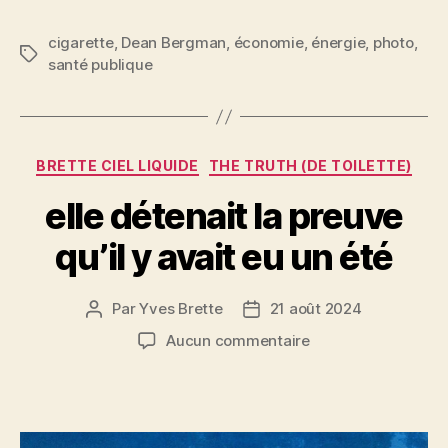
a
w
m
nt
a
c
itt
ai
er
rt
cigarette
,
Dean Bergman
,
économie
,
énergie
,
photo
,
Étiquettes
santé publique
e
er
l
es
a
b
t
g
o
er
Catégories
o
BRETTE CIEL LIQUIDE
THE TRUTH (DE TOILETTE)
k
elle détenait la preuve
qu’il y avait eu un été
Par
Yves Brette
21 août 2024
Auteur
Date
de
de
sur
Aucun commentaire
l’article
l’article
elle
détenait
la
preuve