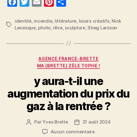
F
T
E
Pi
P
a
w
m
nt
a
c
itt
ai
er
rt
identité
,
incendie
,
littérature
,
loisirs créatifs
,
Nick
Étiquettes
Levesque
,
photo
,
rêve
,
sculpture
,
Stieg Larsson
e
er
l
es
a
b
t
g
o
er
Catégories
o
AGENCE FRANCE-BRETTE
MA (BRETTE) ZÈLE TOPHE !
k
y aura-t-il une
augmentation du prix du
gaz à la rentrée ?
Par
Yves Brette
21 août 2024
Auteur
Date
de
de
sur
Aucun commentaire
l’article
l’article