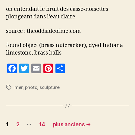
on entendait le bruit des casse-noisettes
plongeant dans l’eau claire
source : theoddsideofme.com
found object (brass nutcracker), dyed Indiana
limestone, brass balls
F
T
E
Pi
P
a
w
m
nt
a
c
itt
ai
er
rt
mer
,
photo
,
sculpture
Étiquettes
e
er
l
es
a
b
t
g
o
er
Pagination
…
o
1
2
14
plus anciens
→
des