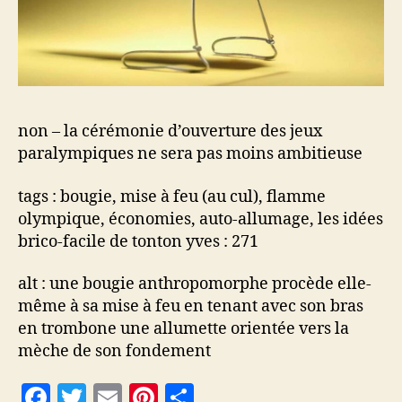
non – la cérémonie d’ouverture des jeux
paralympiques ne sera pas moins ambitieuse
tags : bougie, mise à feu (au cul), flamme
olympique, économies, auto-allumage, les idées
brico-facile de tonton yves : 271
alt : une bougie anthropomorphe procède elle-
même à sa mise à feu en tenant avec son bras
en trombone une allumette orientée vers la
mèche de son fondement
F
T
E
Pi
P