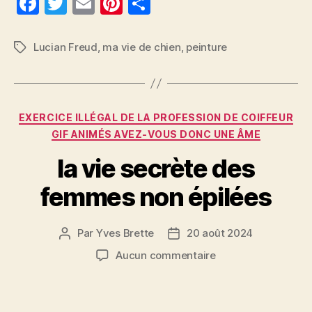
F
T
E
Pi
P
a
w
m
nt
a
c
itt
ai
er
rt
Lucian Freud
,
ma vie de chien
,
peinture
Étiquettes
e
er
l
es
a
b
t
g
o
er
Catégories
EXERCICE ILLÉGAL DE LA PROFESSION DE COIFFEUR
o
GIF ANIMÉS AVEZ-VOUS DONC UNE ÂME
k
la vie secrète des
femmes non épilées
Par
Yves Brette
20 août 2024
Auteur
Date
de
de
sur
Aucun commentaire
l’article
l’article
la
vie
secrète