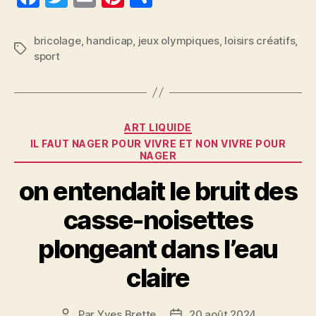
a
w
m
nt
a
c
itt
ai
er
rt
bricolage
,
handicap
,
jeux olympiques
,
loisirs créatifs
,
Étiquettes
sport
e
er
l
es
a
b
t
g
o
er
Catégories
o
ART LIQUIDE
IL FAUT NAGER POUR VIVRE ET NON VIVRE POUR
k
NAGER
on entendait le bruit des
casse-noisettes
plongeant dans l’eau
claire
Par
Yves Brette
20 août 2024
Auteur
Date