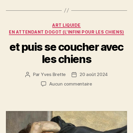
e
er
l
es
a
b
t
g
o
er
Catégories
ART LIQUIDE
o
EN ATTENDANT DOGOT (L'INFINI POUR LES CHIENS)
k
et puis se coucher avec
les chiens
Par
Yves Brette
20 août 2024
Auteur
Date
de
de
sur
Aucun commentaire
l’article
l’article
et
puis
se
coucher
avec
les
chiens