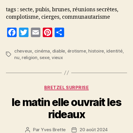
tags : secte, pubis, brunes, réunions secrètes,
complotisme, cierges, communautarisme
F
T
E
Pi
P
a
w
m
nt
a
c
itt
ai
er
rt
cheveux
,
cinéma
,
diable
,
érotisme
,
histoire
,
identité
,
Étiquettes
nu
,
religion
,
sexe
,
vieux
e
er
l
es
a
b
t
g
o
er
Catégories
o
BRETZEL SURPRISE
k
le matin elle ouvrait les
rideaux
Par
Yves Brette
20 août 2024
Auteur
Date