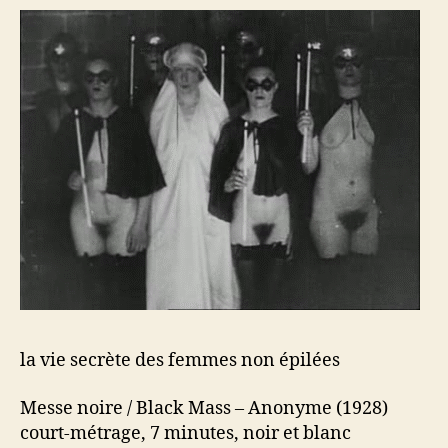
des
femmes
non
épilées
la vie secrète des femmes non épilées
Messe noire / Black Mass – Anonyme (1928)
court-métrage, 7 minutes, noir et blanc