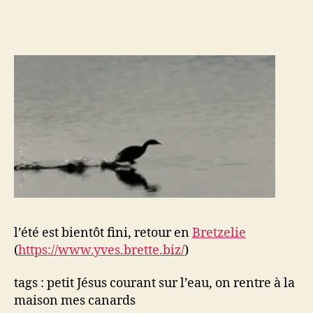
l’article
l’article
retour
en
Bretzelie
l’été est bientôt fini, retour en
Bretzelie
(
https://www.yves.brette.biz/
)
tags : petit Jésus courant sur l’eau, on rentre à la
maison mes canards