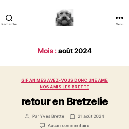
Recherche
Menu
à
l'ombre
d'un
paradoxe
Mois :
août 2024
en
fleur
Catégories
GIF ANIMÉS AVEZ-VOUS DONC UNE ÂME
NOS AMIS LES BRETTE
retour en Bretzelie
Par
Yves Brette
21 août 2024
Auteur
Date
de
de
sur
Aucun commentaire