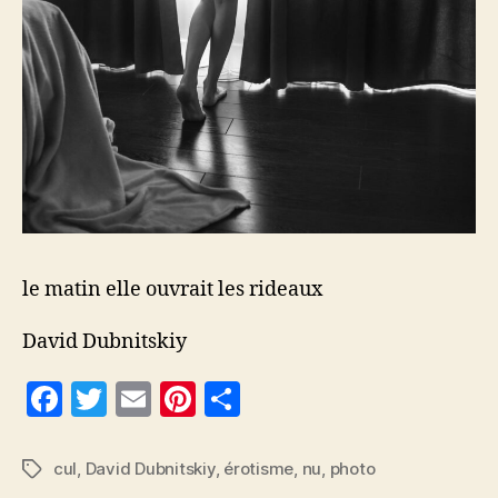
le matin elle ouvrait les rideaux
David Dubnitskiy
F
T
E
Pi
P
a
w
m
nt
a
c
itt
ai
er
rt
cul
,
David Dubnitskiy
,
érotisme
,
nu
,
photo
Étiquettes