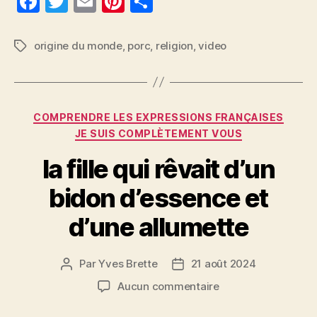
F
T
E
Pi
P
a
w
m
nt
a
c
itt
ai
er
rt
origine du monde
,
porc
,
religion
,
video
Étiquettes
e
er
l
es
a
b
t
g
o
er
Catégories
COMPRENDRE LES EXPRESSIONS FRANÇAISES
o
JE SUIS COMPLÈTEMENT VOUS
k
la fille qui rêvait d’un
bidon d’essence et
d’une allumette
Par
Yves Brette
21 août 2024
Auteur
Date
de
de
sur
Aucun commentaire
l’article
l’article
la
fille