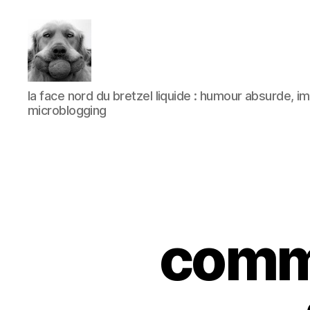
à
la face nord du bretzel liquide : humour absurde, 
l'ombre
microblogging
d'un
paradoxe
en
fleur
comme