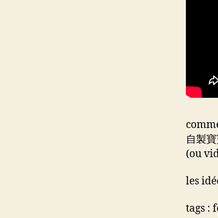
commen
自製寶寶
(ou vi
les idé
tags :