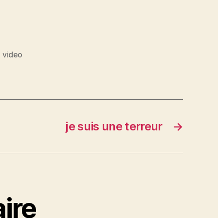
,
video
je suis une terreur
→
ire