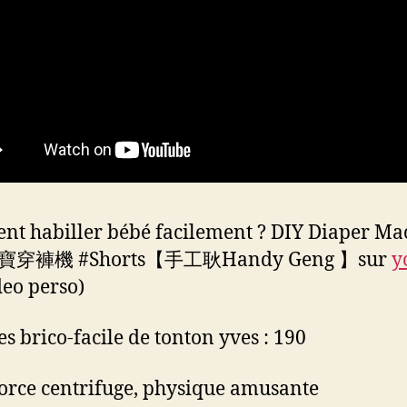
t habiller bébé facilement ? DIY Diaper Ma
穿褲機 #Shorts【手工耿Handy Geng 】sur
y
deo perso)
es brico-facile de tonton yves : 190
 force centrifuge, physique amusante