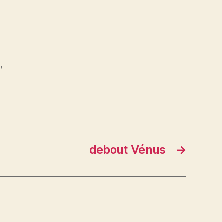
a
,
debout Vénus
→