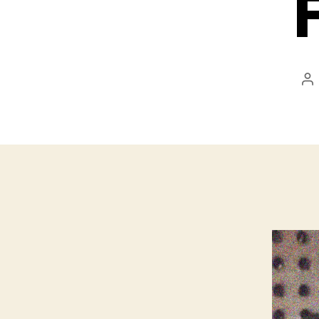
A
d
l’