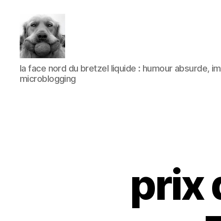
à
la face nord du bretzel liquide : humour absurde, 
l'ombre
microblogging
d'un
paradoxe
en
fleur
prix 