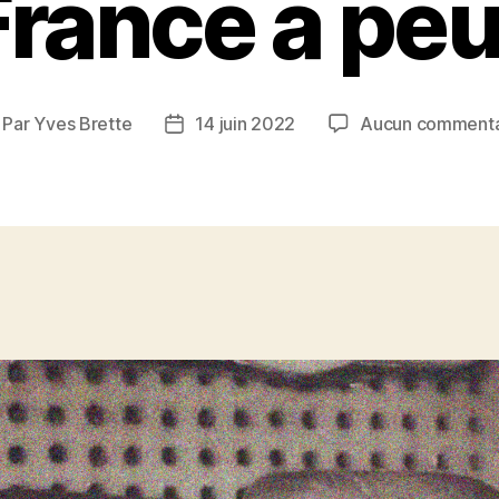
France a peu
Par
Yves Brette
14 juin 2022
Aucun commenta
uteur
Date
e
de
article
l’article