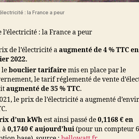
’électricité : la France a peur
 l’électricité : la France a peur
ix de l’électricité a
augmenté de 4 % TTC en
ier 2022.
 le
bouclier tarifaire
mis en place par le
ernement, le tarif réglementé de vente d’élect
it
augmenté de 35 % TTC
.
021, le prix de l’électricité a augmenté d’envi
C.
rix d’un kWh
est ainsi passé de
0,1168 € en
1
à
0,1740 € aujourd’hui
(pour un compteur 
ption base). source :
hellowatt.fr