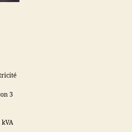
ricité
ron 3
6 kVA