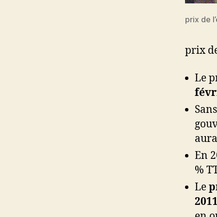
prix de l
prix de
Le pr
févr
Sans
gouv
aura
En 2
% TT
Le
p
201
en o