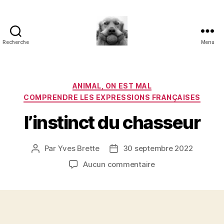
Recherche
Menu
à
l'ombre
d'un
paradoxe
Catégories
ANIMAL, ON EST MAL
en
COMPRENDRE LES EXPRESSIONS FRANÇAISES
fleur
l’instinct du chasseur
Par
Yves Brette
30 septembre 2022
Auteur
Date
de
de
sur
Aucun commentaire
l’article
l’article
l’instinct
du
chasseur