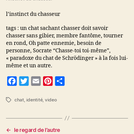
l’instinct du chasseur
tags : un chat sachant chasser doit savoir
chasser sans gibier, membre fantôme, tourner
en rond, Oh patte ennemie, besoin de
personne, Socrate “Chasse-toi toi-même”,
« paradoxe du chat de Schrödinger » à la fois lui-
même et un autre.
F
T
E
Pi
P
a
w
m
nt
a
c
itt
ai
er
rt
chat
,
identité
,
video
Étiquettes
e
er
l
es
a
b
t
g
o
er
←
le regard de l’autre