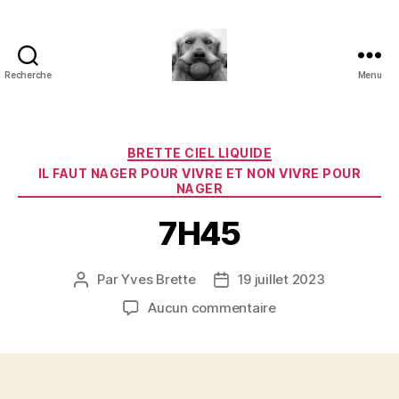
Recherche
Menu
à
l'ombre
d'un
paradoxe
Catégories
BRETTE CIEL LIQUIDE
en
IL FAUT NAGER POUR VIVRE ET NON VIVRE POUR
fleur
NAGER
7H45
Par
Yves Brette
19 juillet 2023
Auteur
Date
de
de
sur
Aucun commentaire
l’article
l’article
7H45