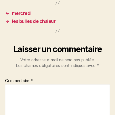
b
t
g
o
er
←
mercredi
o
→
les bulles de chaleur
k
Laisser un commentaire
Votre adresse e-mail ne sera pas publiée.
Les champs obligatoires sont indiqués avec
*
Commentaire
*