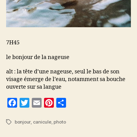
7H45
le bonjour de la nageuse
alt : la tête d’une nageuse, seul le bas de son
visage émerge de l’eau, notamment sa bouche
ouverte sur sa langue
F
T
E
Pi
P
a
w
m
nt
a
c
itt
ai
er
rt
bonjour
,
canicule
,
photo
Étiquettes
e
er
l
es
a