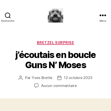
Recherche
Menu
à
l'ombre
d'un
paradoxe
Catégories
BRETZEL SURPRISE
en
j’écoutais en boucle
fleur
Guns N’ Moses
Par
Yves Brette
12 octobre 2023
Auteur
Date
de
de
sur
Aucun commentaire
l’article
l’article
j’écoutais
en
boucle
Guns