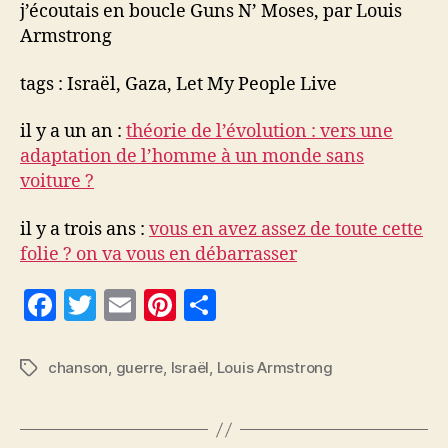
N’
j’écoutais en boucle Guns N’ Moses, par Louis
Moses
Armstrong
tags : Israël, Gaza, Let My People Live
il y a un an :
théorie de l’évolution : vers une
adaptation de l’homme à un monde sans
voiture ?
il y a trois ans :
vous en avez assez de toute cette
folie ? on va vous en débarrasser
F
T
E
Pi
P
a
w
m
nt
a
c
itt
ai
er
rt
chanson
,
guerre
,
Israël
,
Louis Armstrong
Étiquettes
e
er
l
es
a
b
t
g