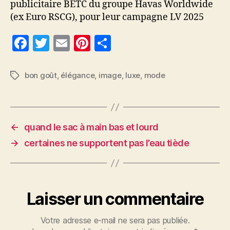
publicitaire BETC du groupe Havas Worldwide
(ex Euro RSCG), pour leur campagne LV 2025
F
T
E
Pi
P
a
w
m
nt
a
c
itt
ai
er
rt
bon goût
,
élégance
,
image
,
luxe
,
mode
Étiquettes
e
er
l
es
a
b
t
g
o
er
←
quand le sac à main bas et lourd
o
→
certaines ne supportent pas l’eau tiède
k
Laisser un commentaire
Votre adresse e-mail ne sera pas publiée.