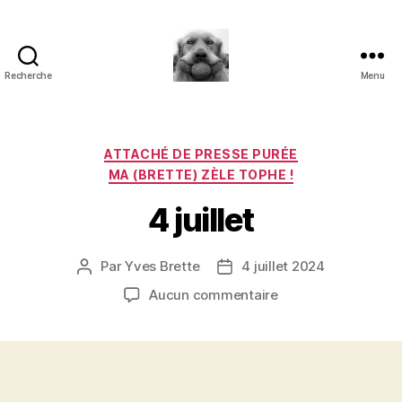
Recherche
Menu
à
l'ombre
d'un
paradoxe
Catégories
ATTACHÉ DE PRESSE PURÉE
en
MA (BRETTE) ZÈLE TOPHE !
fleur
4 juillet
Par
Yves Brette
4 juillet 2024
Auteur
Date
de
de
sur
Aucun commentaire
l’article
l’article
4
juillet