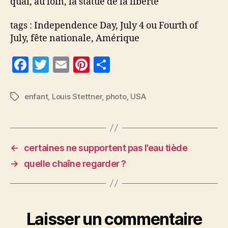
quai, au loin, la statue de la liberté
tags : Independence Day, July 4 ou Fourth of
July, fête nationale, Amérique
F
T
E
Pi
P
a
w
m
nt
a
c
itt
ai
er
rt
enfant
,
Louis Stettner
,
photo
,
USA
Étiquettes
e
er
l
es
a
b
t
g
o
er
←
certaines ne supportent pas l’eau tiède
o
→
quelle chaîne regarder ?
k
Laisser un commentaire