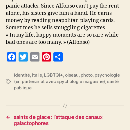
panic attacks. Since Alfonso can’t pay the rent
alone, his sisters give him a hand. He earns
money by reading neapolitan playing cards.
Sometimes he sells smuggling cigarettes
« In my life, happy moments are so rare while
bad ones are too many. » (Alfonso)
F
T
E
Pi
P
a
w
m
nt
a
c
itt
ai
er
rt
identité
,
Italie
,
LGBTQI+
,
oiseau
,
photo
,
psychologie
(en partenariat avec spychologie magasine)
,
santé
Étiquettes
e
er
l
es
a
publique
b
t
g
o
er
o
←
saints de glace : l’attaque des canaux
k
galactophores