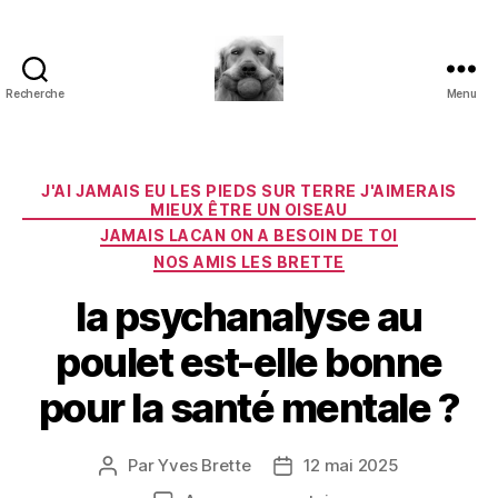
Recherche
Menu
à
l'ombre
d'un
paradoxe
Catégories
J'AI JAMAIS EU LES PIEDS SUR TERRE J'AIMERAIS
en
MIEUX ÊTRE UN OISEAU
fleur
JAMAIS LACAN ON A BESOIN DE TOI
NOS AMIS LES BRETTE
la psychanalyse au
poulet est-elle bonne
pour la santé mentale ?
Par
Yves Brette
12 mai 2025
Auteur
Date
de
de