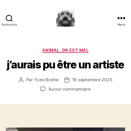
Recherche
Menu
à
l'ombre
d'un
paradoxe
Catégories
ANIMAL, ON EST MAL
en
j’aurais pu être un artiste
fleur
Par
Yves Brette
16 septembre 2025
Auteur
Date
de
de
sur
Aucun commentaire
l’article
l’article
j’aurais
pu
être
un
artiste