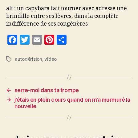
alt : un capybara fait tourner avec adresse une
brindille entre ses lèvres, dans la complète
indifférence de ses congénères
F
T
E
Pi
P
a
w
m
nt
a
c
itt
ai
er
rt
autodérision
,
video
Étiquettes
e
er
l
es
a
b
t
g
o
er
←
serre-moi dans ta trompe
o
→
j’étais en plein cours quand on m’a murmuré la
k
nouvelle