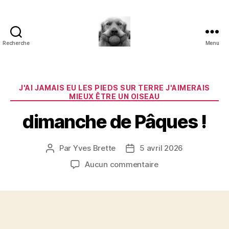
Recherche
Menu
à
l'ombre
d'un
paradoxe
Catégories
J'AI JAMAIS EU LES PIEDS SUR TERRE J'AIMERAIS
en
MIEUX ÊTRE UN OISEAU
fleur
dimanche de Pâques !
Par
Yves Brette
5 avril 2026
Auteur
Date
de
de
sur
Aucun commentaire
l’article
l’article
dimanche
de
Pâques
!