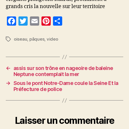
grands cris la nouvelle sur leur territoire
F
T
E
Pi
P
a
w
m
nt
a
c
itt
ai
er
rt
oiseau
,
pâques
,
video
Étiquettes
e
er
l
es
a
b
t
g
o
er
←
assis sur son trône en nageoire de baleine
o
Neptune contemplait la mer
k
→
Sous le pont Notre-Dame coule la Seine Et la
Préfecture de police
Laisser un commentaire