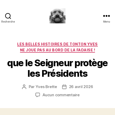
Recherche
Menu
à
l'ombre
d'un
paradoxe
Catégories
LES BELLES HISTOIRES DE TONTON YVES
en
NE JOUE PAS AU BORD DE LA FADAISE !
fleur
que le Seigneur protège
les Présidents
Par
Yves Brette
26 avril 2026
Auteur
Date
de
de
sur
Aucun commentaire
l’article
l’article
que
le
Seigneur