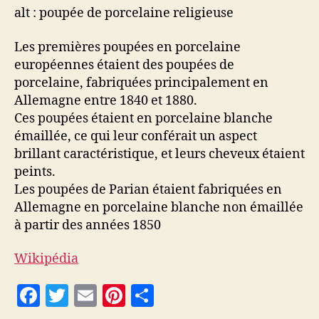
alt : poupée de porcelaine religieuse
Les premières poupées en porcelaine
européennes étaient des poupées de
porcelaine, fabriquées principalement en
Allemagne entre 1840 et 1880.
Ces poupées étaient en porcelaine blanche
émaillée, ce qui leur conférait un aspect
brillant caractéristique, et leurs cheveux étaient
peints.
Les poupées de Parian étaient fabriquées en
Allemagne en porcelaine blanche non émaillée
à partir des années 1850
Wikipédia
F
T
E
Pi
P
a
w
m
nt
a