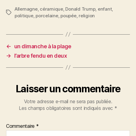
c
itt
ai
er
rt
Allemagne
,
céramique
,
Donald Trump
,
enfant
,
Étiquettes
politique
,
porcelaine
,
poupée
,
religion
e
er
l
es
a
b
t
g
o
er
o
←
un dimanche à la plage
k
→
l’arbre fendu en deux
Laisser un commentaire
Votre adresse e-mail ne sera pas publiée.
Les champs obligatoires sont indiqués avec
*
Commentaire
*