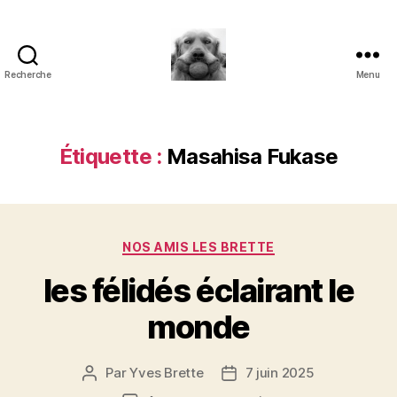
Recherche
Menu
à
l'ombre
d'un
paradoxe
Étiquette :
Masahisa Fukase
en
fleur
Catégories
NOS AMIS LES BRETTE
les félidés éclairant le
monde
Par
Yves Brette
7 juin 2025
Auteur
Date
de
de