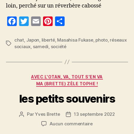
loin, perché sur un réverbère cabossé
F
T
E
Pi
P
a
w
m
nt
a
c
itt
ai
er
rt
chat
,
Japon
,
liberté
,
Masahisa Fukase
,
photo
,
réseaux
Étiquettes
sociaux
,
samedi
,
société
e
er
l
es
a
b
t
g
o
er
Catégories
o
AVEC L'OTAN, VA, TOUT S'EN VA
MA (BRETTE) ZÈLE TOPHE !
k
les petits souvenirs
Par
Yves Brette
13 septembre 2022
Auteur
Date
de
de
sur
Aucun commentaire
l’article
l’article
les