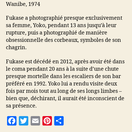
Wanibe, 1974
Fukase a photographié presque exclusivement
sa femme, Yoko, pendant 13 ans jusqu’à leur
rupture, puis a photographié de manière
obsessionnelle des corbeaux, symboles de son
chagrin.
Fukase est décédé en 2012, après avoir été dans
le coma pendant 20 ans à la suite d’une chute
presque mortelle dans les escaliers de son bar
préféré en 1992. Yoko lui a rendu visite deux
fois par mois tout au long de ses longs limbes –
bien que, déchirant, il aurait été inconscient de
sa présence.
F
T
E
Pi
P
a
w
m
nt
a