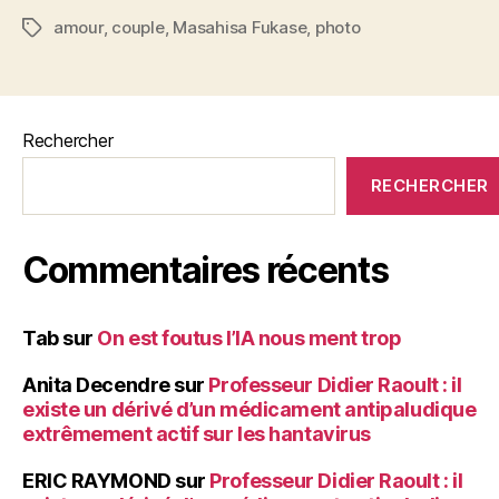
c
itt
ai
er
rt
amour
,
couple
,
Masahisa Fukase
,
photo
Étiquettes
e
er
l
es
a
b
t
g
o
er
Rechercher
o
RECHERCHER
k
Commentaires récents
Tab
sur
On est foutus l’IA nous ment trop
Anita Decendre
sur
Professeur Didier Raoult : il
existe un dérivé d’un médicament antipaludique
extrêmement actif sur les hantavirus
ERIC RAYMOND
sur
Professeur Didier Raoult : il