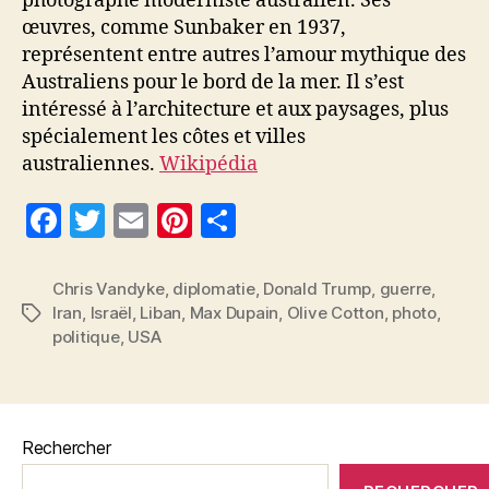
photographe moderniste australien. Ses
œuvres, comme Sunbaker en 1937,
représentent entre autres l’amour mythique des
Australiens pour le bord de la mer. Il s’est
intéressé à l’architecture et aux paysages, plus
spécialement les côtes et villes
australiennes.
Wikipédia
F
T
E
Pi
P
a
w
m
nt
a
c
itt
ai
er
rt
Chris Vandyke
,
diplomatie
,
Donald Trump
,
guerre
,
Iran
,
Israël
,
Liban
,
Max Dupain
,
Olive Cotton
,
photo
,
Étiquettes
e
er
l
es
a
politique
,
USA
b
t
g
o
er
o
Rechercher
k