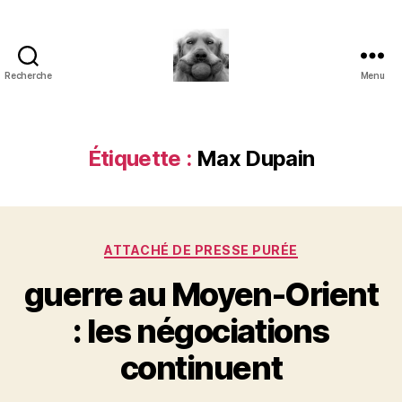
Recherche
Menu
à
l'ombre
d'un
paradoxe
Étiquette :
Max Dupain
en
fleur
Catégories
ATTACHÉ DE PRESSE PURÉE
guerre au Moyen-Orient
: les négociations
continuent