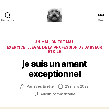
Recherche
Menu
à
l'ombre
d'un
paradoxe
Catégories
ANIMAL, ON EST MAL
en
EXERCICE ILLÉGAL DE LA PROFESSION DE DANSEUR
fleur
ÉTOILE
je suis un amant
exceptionnel
Par
Yves Brette
29 mars 2022
Auteur
Date
de
de
sur
Aucun commentaire
l’article
l’article
je
suis