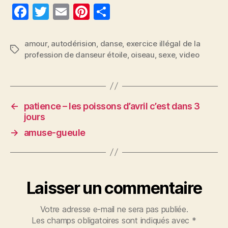
F
T
E
Pi
P
a
w
m
nt
a
c
itt
ai
er
rt
amour
,
autodérision
,
danse
,
exercice illégal de la
Étiquettes
profession de danseur étoile
,
oiseau
,
sexe
,
video
e
er
l
es
a
b
t
g
o
er
o
←
patience – les poissons d’avril c’est dans 3
jours
k
→
amuse-gueule
Laisser un commentaire
Votre adresse e-mail ne sera pas publiée.
Les champs obligatoires sont indiqués avec
*