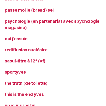
passe moi le (bread) sel
psychologie (en partenariat avec spychologie
magasine)
qui j'essuie
rediffusion nucléaire
saoul-titre à 12° (vf)
sportyves
the truth (de toilette)
this is the end yves
un jour sans fin