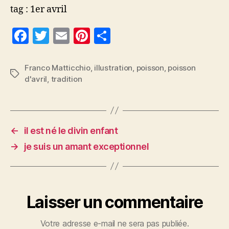
tag : 1er avril
F
T
E
Pi
P
a
w
m
nt
a
c
itt
ai
er
rt
Franco Matticchio
,
illustration
,
poisson
,
poisson
Étiquettes
d'avril
,
tradition
e
er
l
es
a
b
t
g
o
er
o
←
il est né le divin enfant
k
→
je suis un amant exceptionnel
Laisser un commentaire
Votre adresse e-mail ne sera pas publiée.