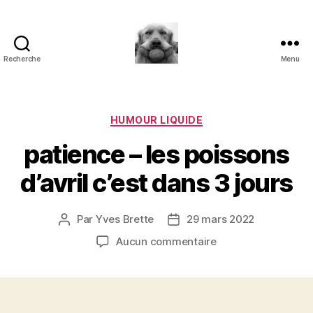
Recherche
Menu
à
l'ombre
d'un
paradoxe
Catégories
HUMOUR LIQUIDE
en
patience – les poissons
fleur
d’avril c’est dans 3 jours
Par
Yves Brette
29 mars 2022
Auteur
Date
de
de
sur
Aucun commentaire
l’article
l’article
patience
–
les
poissons