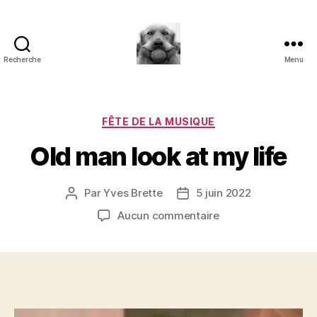
Recherche
Menu
à
l'ombre
d'un
paradoxe
Catégories
FÊTE DE LA MUSIQUE
en
Old man look at my life
fleur
Par
Yves Brette
5 juin 2022
Auteur
Date
de
de
sur
Aucun commentaire
l’article
l’article
Old
man
look
at
my
life