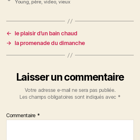
Young
,
père
,
video
,
vieux
e
er
l
es
a
b
t
g
o
er
o
←
le plaisir d’un bain chaud
k
→
la promenade du dimanche
Laisser un commentaire
Votre adresse e-mail ne sera pas publiée.
Les champs obligatoires sont indiqués avec
*
Commentaire
*