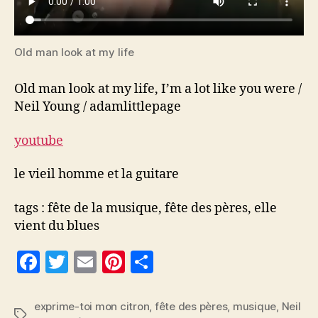
Old man look at my life
Old man look at my life, I’m a lot like you were /
Neil Young / adamlittlepage
youtube
le vieil homme et la guitare
tags : fête de la musique, fête des pères, elle
vient du blues
F
T
E
Pi
P
a
w
m
nt
a
c
itt
ai
er
rt
exprime-toi mon citron
,
fête des pères
,
musique
,
Neil
Étiquettes