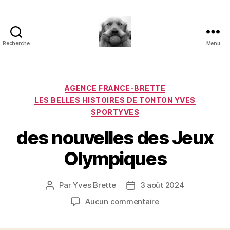
Recherche
Menu
à
l'ombre
d'un
paradoxe
Catégories
AGENCE FRANCE-BRETTE
en
LES BELLES HISTOIRES DE TONTON YVES
fleur
SPORTYVES
des nouvelles des Jeux
Olympiques
Par
Yves Brette
3 août 2024
Auteur
Date
de
de
sur
Aucun commentaire
l’article
l’article
des
nouvelles