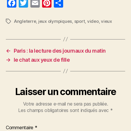
F
T
E
Pi
P
a
w
m
nt
a
c
itt
ai
er
rt
Angleterre
,
jeux olympiques
,
sport
,
video
,
vieux
Étiquettes
e
er
l
es
a
b
t
g
o
er
←
Paris : la lecture des journaux du matin
o
→
le chat aux yeux de fille
k
Laisser un commentaire
Votre adresse e-mail ne sera pas publiée.
Les champs obligatoires sont indiqués avec
*
Commentaire
*