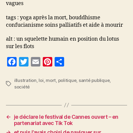
vagues
tags : yoga après la mort, bouddhisme
confucianisme soins palliatifs et aide à mourir
alt : un squelette humain en position du lotus
sur les flots
F
T
E
Pi
P
a
w
m
nt
a
c
itt
ai
er
rt
illustration
,
loi
,
mort
,
politique
,
santé publique
,
Étiquettes
société
e
er
l
es
a
b
t
g
o
er
o
←
je déclare le festival de Cannes ouvert – en
partenariat avec Tik Tok
k
→
et puis j’avais choisi de naviguer sur