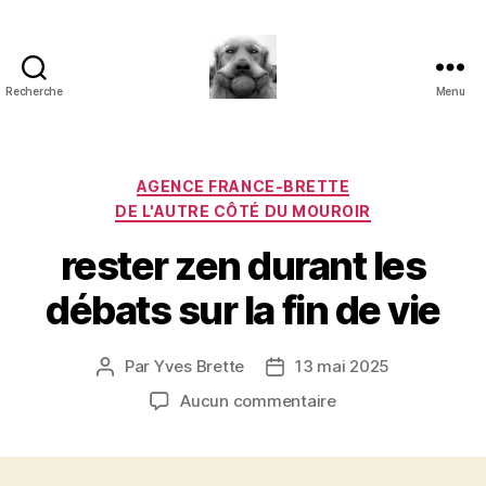
Recherche
Menu
à
l'ombre
d'un
paradoxe
Catégories
AGENCE FRANCE-BRETTE
en
DE L'AUTRE CÔTÉ DU MOUROIR
fleur
rester zen durant les
débats sur la fin de vie
Par
Yves Brette
13 mai 2025
Auteur
Date
de
de
sur
Aucun commentaire
l’article
l’article
rester
zen
durant