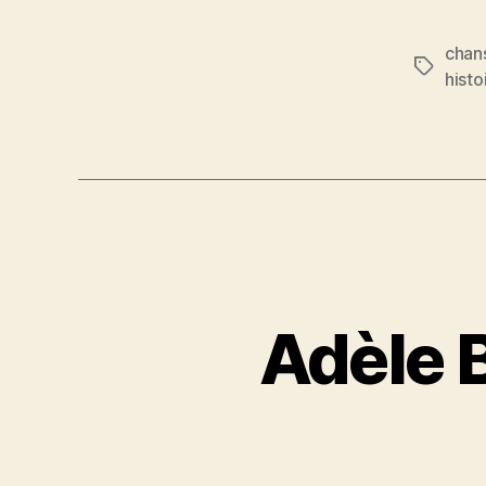
a
c
chan
e
Étiquett
histo
b
o
o
k
Adèle B