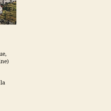
ue,
ine)
 la