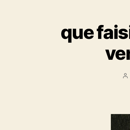
que fais
ve
Au
d
l’