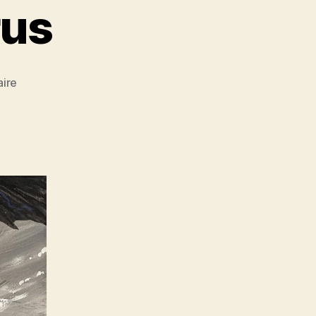
rus
sur
ire
bonjour
l’hantavirus