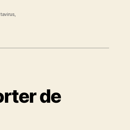
tavirus
,
orter de