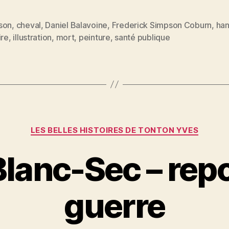
w
m
nt
a
itt
ai
er
rt
son
,
cheval
,
Daniel Balavoine
,
Frederick Simpson Coburn
,
han
er
l
es
a
es
ire
,
illustration
,
mort
,
peinture
,
santé publique
t
g
er
Catégories
LES BELLES HISTOIRES DE TONTON YVES
lanc-Sec – rep
guerre