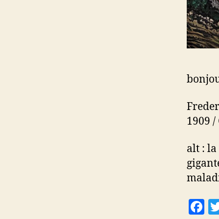
bonjou
Freder
1909 /
alt : l
gigant
maladie
F