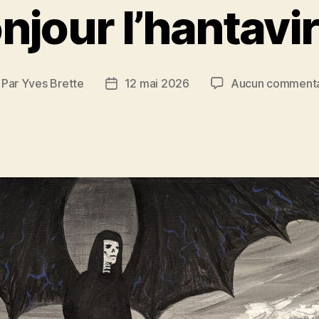
njour l’hantavi
Par
Yves Brette
12 mai 2026
Aucun commenta
teur
Date
e
de
article
l’article