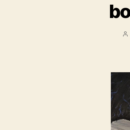
bo
Au
d
l’