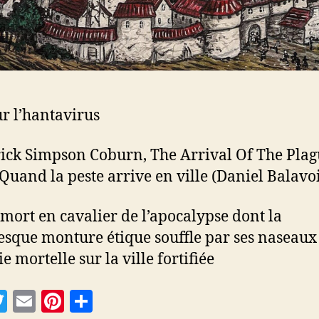
r l’hantavirus
ick Simpson Coburn, The Arrival Of The Plag
 Quand la peste arrive en ville (Daniel Balavo
a mort en cavalier de l’apocalypse dont la
esque monture étique souffle par ses naseaux
 mortelle sur la ville fortifiée
T
E
Pi
P