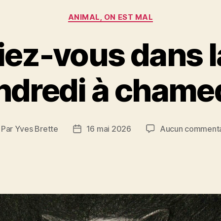
Catégories
ANIMAL, ON EST MAL
iez-vous dans l
ndredi à chamed
Par
Yves Brette
16 mai 2026
Aucun commenta
teur
Date
e
de
article
l’article