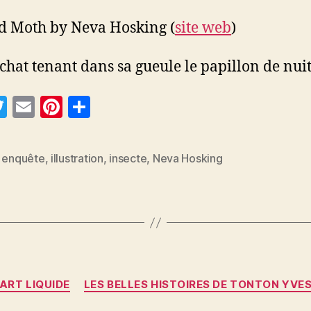
d Moth by Neva Hosking (
site web
)
e chat tenant dans sa gueule le papillon de nui
T
E
Pi
P
w
m
nt
a
itt
ai
er
rt
,
enquête
,
illustration
,
insecte
,
Neva Hosking
es
er
l
es
a
t
g
er
Catégories
ART LIQUIDE
LES BELLES HISTOIRES DE TONTON YVE