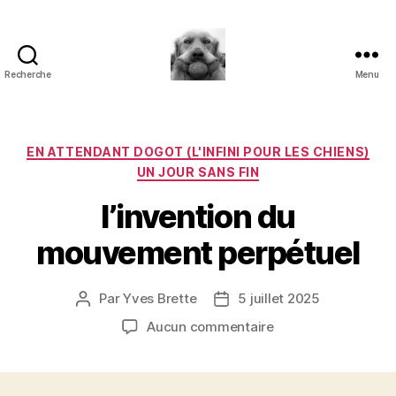
Recherche
Menu
à
l'ombre
d'un
paradoxe
Catégories
EN ATTENDANT DOGOT (L'INFINI POUR LES CHIENS)
en
UN JOUR SANS FIN
fleur
l’invention du
mouvement perpétuel
Par
Yves Brette
5 juillet 2025
Auteur
Date
de
de
sur
Aucun commentaire
l’article
l’article
l’invention
du
mouvement