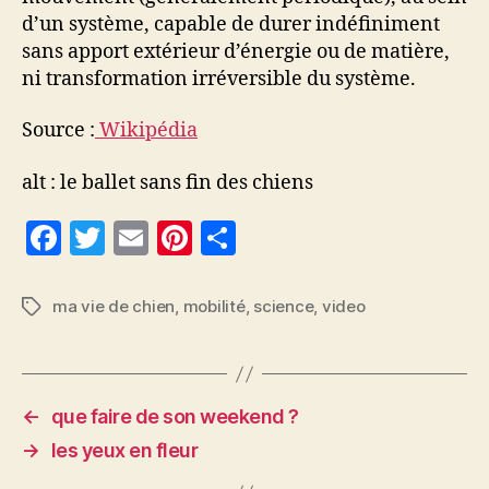
d’un système, capable de durer indéfiniment
sans apport extérieur d’énergie ou de matière,
ni transformation irréversible du système.
Source :
Wikipédia
alt : le ballet sans fin des chiens
F
T
E
Pi
P
a
w
m
nt
a
c
itt
ai
er
rt
ma vie de chien
,
mobilité
,
science
,
video
Étiquettes
e
er
l
es
a
b
t
g
o
er
←
que faire de son weekend ?
o
→
les yeux en fleur
k