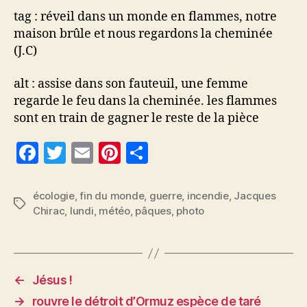
tag : réveil dans un monde en flammes, notre
maison brûle et nous regardons la cheminée
(J.C)
alt : assise dans son fauteuil, une femme
regarde le feu dans la cheminée. les flammes
sont en train de gagner le reste de la pièce
F
T
E
Pi
P
a
w
m
nt
a
c
itt
ai
er
rt
écologie
,
fin du monde
,
guerre
,
incendie
,
Jacques
Étiquettes
Chirac
,
lundi
,
météo
,
pâques
,
photo
e
er
l
es
a
b
t
g
o
er
o
←
Jésus !
k
→
rouvre le détroit d’Ormuz espèce de taré