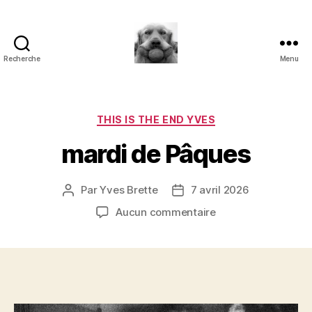
Recherche
Menu
à
l'ombre
d'un
paradoxe
Catégories
THIS IS THE END YVES
en
mardi de Pâques
fleur
Par
Yves Brette
7 avril 2026
Auteur
Date
de
de
sur
Aucun commentaire
l’article
l’article
mardi
de
Pâques