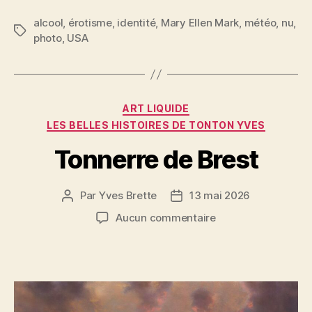
a
w
m
nt
a
c
itt
ai
er
rt
alcool
,
érotisme
,
identité
,
Mary Ellen Mark
,
météo
,
nu
,
Étiquettes
photo
,
USA
e
er
l
es
a
b
t
g
o
er
Catégories
o
ART LIQUIDE
LES BELLES HISTOIRES DE TONTON YVES
k
Tonnerre de Brest
Par
Yves Brette
13 mai 2026
Auteur
Date
de
de
sur
Aucun commentaire
l’article
l’article
Tonnerre
de
Brest