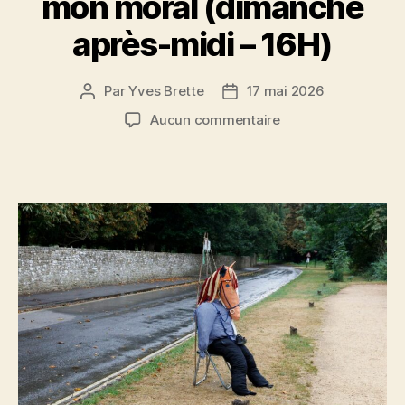
mon moral (dimanche
après-midi – 16H)
Par
Yves Brette
17 mai 2026
Auteur
Date
de
de
sur
Aucun commentaire
l’article
l’article
mon
moral
(dimanche
après-
midi
–
16H)