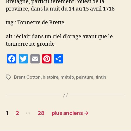
Bretagne, particulièrement l’ouest de la
province, dans la nuit du 14 au 15 avril 1718
tag : Tonnerre de Brette
alt : éclair dans un ciel d’orage avant que le
tonnerre ne gronde
F
T
E
Pi
P
a
w
m
nt
a
c
itt
ai
er
rt
Brent Cotton
,
histoire
,
météo
,
peinture
,
tintin
Étiquettes
e
er
l
es
a
b
t
g
o
er
Pagination
…
o
1
2
28
plus anciens
→
des
k