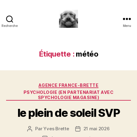
Recherche
Menu
à
l'ombre
d'un
paradoxe
Étiquette :
météo
en
fleur
Catégories
AGENCE FRANCE-BRETTE
PSYCHOLOGIE (EN PARTENARIAT AVEC
SPYCHOLOGIE MAGASINE)
le plein de soleil SVP
Par
Yves Brette
21 mai 2026
Auteur
Date
de
de