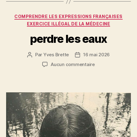
o
er
o
Catégories
COMPRENDRE LES EXPRESSIONS FRANÇAISES
k
EXERCICE ILLÉGAL DE LA MÉDECINE
perdre les eaux
Par
Yves Brette
16 mai 2026
Auteur
Date
de
de
sur
Aucun commentaire
l’article
l’article
perdre
les
eaux