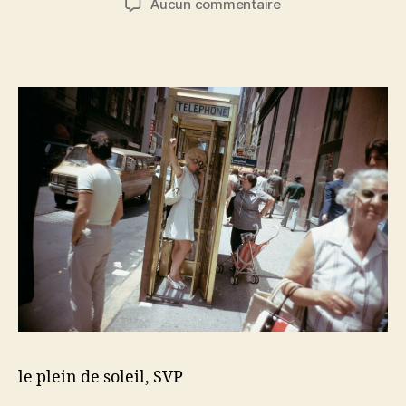
sur
Aucun commentaire
l’article
l’article
le
plein
de
soleil
SVP
le plein de soleil, SVP