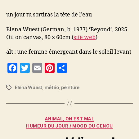
un jour tu sortiras la tête de l’eau
Elena Wuest (German, b. 1977) ‘Beyond’, 2025
Oil on canvas, 80 x 60cm (
site web
)
alt : une femme émergeant dans le soleil levant
F
T
E
Pi
P
a
w
m
nt
a
c
itt
ai
er
rt
Elena Wuest
,
météo
,
peinture
Étiquettes
e
er
l
es
a
b
t
g
o
er
Catégories
ANIMAL, ON EST MAL
o
HUMEUR DU JOUR / MOOD DU GENOU
k