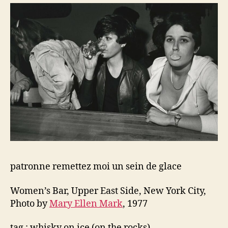
un
sein
de
glace
patronne remettez moi un sein de glace
Women’s Bar, Upper East Side, New York City,
Photo by
Mary Ellen Mark
, 1977
tag : whisky on ice (on the rocks)