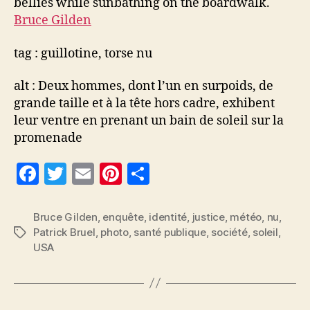
bellies while sunbathing on the boardwalk.
Bruce Gilden
tag : guillotine, torse nu
alt : Deux hommes, dont l’un en surpoids, de
grande taille et à la tête hors cadre, exhibent
leur ventre en prenant un bain de soleil sur la
promenade
F
T
E
Pi
P
a
w
m
nt
a
c
itt
ai
er
rt
Bruce Gilden
,
enquête
,
identité
,
justice
,
météo
,
nu
,
Patrick Bruel
,
photo
,
santé publique
,
société
,
soleil
,
Étiquettes
e
er
l
es
a
USA
b
t
g
o
er
o