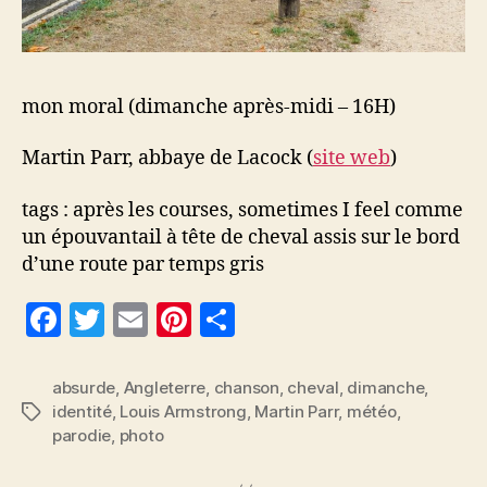
mon moral (dimanche après-midi – 16H)
Martin Parr, abbaye de Lacock (
site web
)
tags : après les courses, sometimes I feel comme
un épouvantail à tête de cheval assis sur le bord
d’une route par temps gris
F
T
E
Pi
P
a
w
m
nt
a
c
itt
ai
er
rt
absurde
,
Angleterre
,
chanson
,
cheval
,
dimanche
,
identité
,
Louis Armstrong
,
Martin Parr
,
météo
,
Étiquettes
e
er
l
es
a
parodie
,
photo
b
t
g