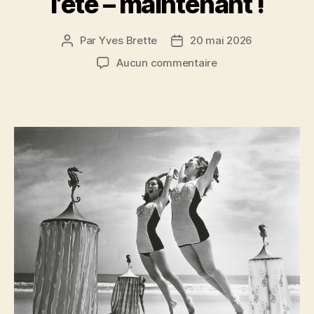
l’été – maintenant !
Par
Yves Brette
20 mai 2026
Auteur
Date
de
de
sur
Aucun commentaire
l’article
l’article
l’été
–
maintenant
!