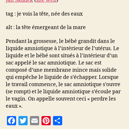
Jan Saudek
(
site web
)
tag : je vois la tête, née des eaux
alt : la tête émergeant de la mare
Pendant la grossesse, le bébé grandit dans le
liquide amniotique à l’intérieur de l’utérus. Le
liquide et le bébé sont situés à l’intérieur d’un
sac appelé le sac amniotique. Le sac est
composé d’une membrane mince mais solide
qui empêche le liquide de s’échapper. Lorsque
le travail commence, le sac amniotique s’ouvre
(se rompt) et le liquide amniotique s’écoule par
le vagin. On appelle souvent ceci « perdre les
eaux ».
F
T
E
Pi
P