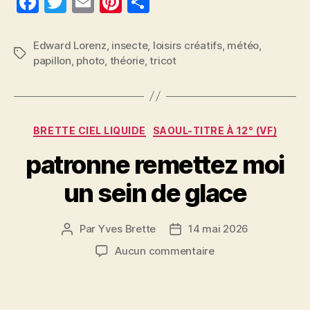
F
T
E
Pi
P
a
w
m
nt
a
c
itt
ai
er
rt
Edward Lorenz
,
insecte
,
loisirs créatifs
,
météo
,
Étiquettes
papillon
,
photo
,
théorie
,
tricot
e
er
l
es
a
b
t
g
o
er
Catégories
o
BRETTE CIEL LIQUIDE
SAOUL-TITRE À 12° (VF)
k
patronne remettez moi
un sein de glace
Par
Yves Brette
14 mai 2026
Auteur
Date
de
de
sur
Aucun commentaire
l’article
l’article
patronne
remettez
moi