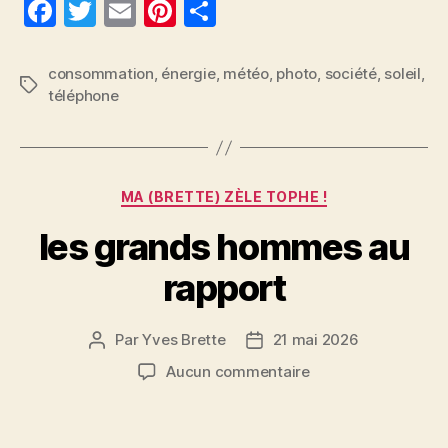
F
T
E
Pi
P
a
w
m
nt
a
c
itt
ai
er
rt
consommation
,
énergie
,
météo
,
photo
,
société
,
soleil
,
Étiquettes
téléphone
e
er
l
es
a
b
t
g
o
er
Catégories
o
MA (BRETTE) ZÈLE TOPHE !
k
les grands hommes au
rapport
Par
Yves Brette
21 mai 2026
Auteur
Date
de
de
sur
Aucun commentaire
l’article
l’article
les
grands
hommes