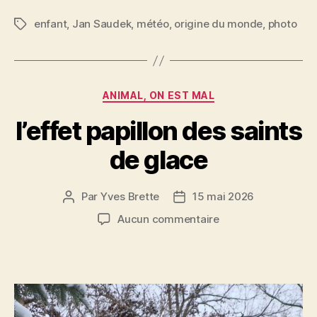
a
w
m
nt
a
c
itt
ai
er
rt
enfant
,
Jan Saudek
,
météo
,
origine du monde
,
photo
Étiquettes
e
er
l
es
a
b
t
g
o
er
Catégories
ANIMAL, ON EST MAL
o
l’effet papillon des saints
k
de glace
Par
Yves Brette
15 mai 2026
Auteur
Date
de
de
sur
Aucun commentaire
l’article
l’article
l’effet
papillon
des
saints
de
glace