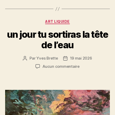
e
er
l
es
a
b
t
g
o
er
Catégories
ART LIQUIDE
o
un jour tu sortiras la tête
k
de l’eau
Par
Yves Brette
19 mai 2026
Auteur
Date
de
de
sur
Aucun commentaire
l’article
l’article
un
jour
tu
sortiras
la
tête
de
l’eau