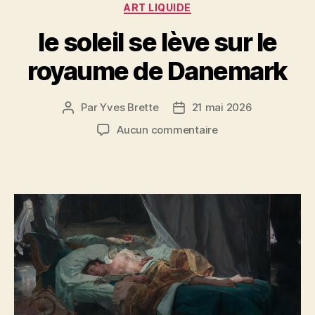
Catégories
ART LIQUIDE
k
le soleil se lève sur le
royaume de Danemark
Par
Yves Brette
21 mai 2026
Auteur
Date
de
de
sur
Aucun commentaire
l’article
l’article
le
soleil
se
lève
sur
le
royaume
de
Danemark