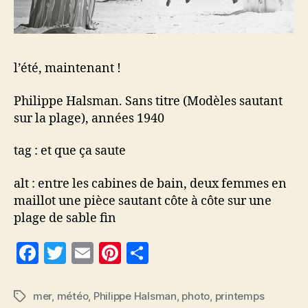
l’été, maintenant !
Philippe Halsman. Sans titre (Modèles sautant
sur la plage), années 1940
tag : et que ça saute
alt : entre les cabines de bain, deux femmes en
maillot une pièce sautant côte à côte sur une
plage de sable fin
F
T
E
Pi
P
a
w
m
nt
a
c
itt
ai
er
rt
mer
,
météo
,
Philippe Halsman
,
photo
,
printemps
Étiquettes