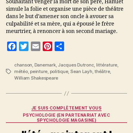
Souhaitant venger la mort de son père, Hamlet
simule la folie et organise une pièce de théâtre
dans le but d’amener son oncle à avouer sa
culpabilité et sa mère, qui a épousé le frère
meurtrier, à renoncer à son second mariage.
F
T
E
Pi
P
a
w
m
nt
a
c
itt
ai
er
rt
chanson
,
Danemark
,
Jacques Dutronc
,
littérature
,
météo
,
peinture
,
politique
,
Sean Layh
,
théâtre
,
Étiquettes
e
er
l
es
a
William Shakespeare
b
t
g
o
er
o
Catégories
JE SUIS COMPLÈTEMENT VOUS
k
PSYCHOLOGIE (EN PARTENARIAT AVEC
SPYCHOLOGIE MAGASINE)