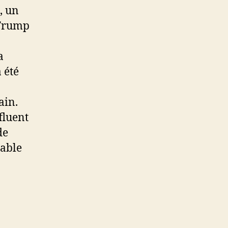
, un
 Trump
a
 été
ain.
fluent
de
bable