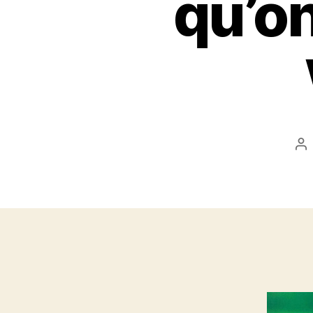
qu’on
Au
d
l’a