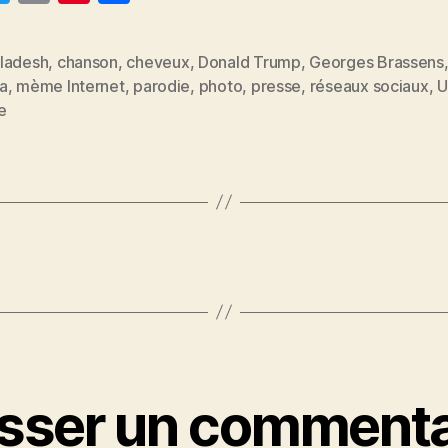
w
m
nt
a
itt
ai
er
rt
ladesh
,
chanson
,
cheveux
,
Donald Trump
,
Georges Brassens
er
l
es
a
a
,
mème Internet
,
parodie
,
photo
,
presse
,
réseaux sociaux
,
U
es
t
g
e
er
isser un commenta