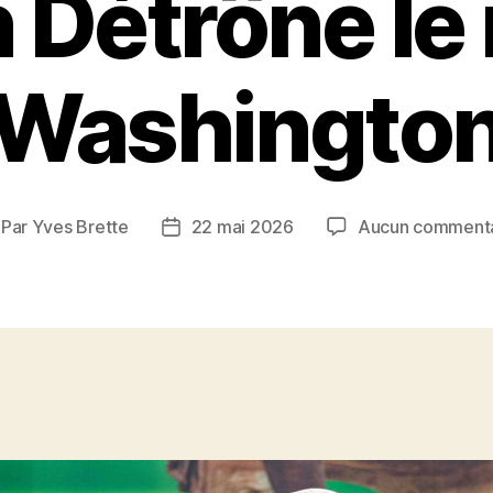
 Détrône le 
Washingto
Par
Yves Brette
22 mai 2026
Aucun commenta
teur
Date
e
de
rticle
l’article