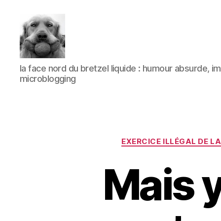
à
la face nord du bretzel liquide : humour absurde, 
l'ombre
microblogging
d'un
paradoxe
en
fleur
EXERCICE ILLÉGAL DE L
Mais 