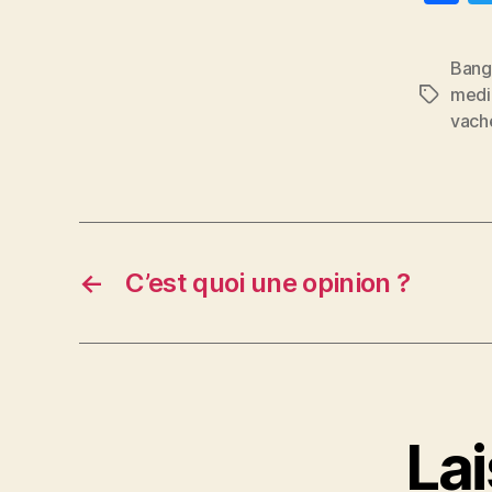
a
c
Bang
e
medi
Étiquett
b
vach
o
o
k
←
C’est quoi une opinion ?
La