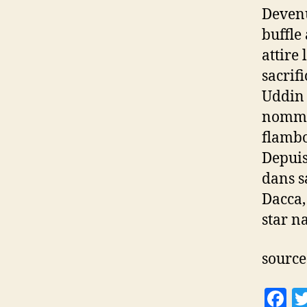
Devenu
buffle
attire
sacrif
Uddin 
nommé 
flambo
Depuis
dans s
Dacca,
star n
source
F