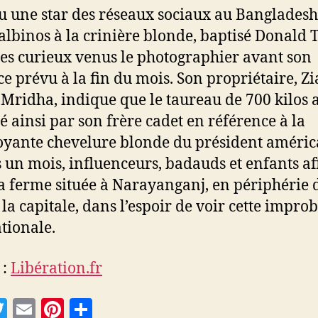
 une star des réseaux sociaux au Bangladesh
 albinos à la crinière blonde, baptisé Donald
 les curieux venus le photographier avant son
ice prévu à la fin du mois. Son propriétaire, Zi
Mridha, indique que le taureau de 700 kilos a
ainsi par son frère cadet en référence à la
yante chevelure blonde du président améric
 un mois, influenceurs, badauds et enfants af
a ferme située à Narayanganj, en périphérie 
 la capitale, dans l’espoir de voir cette impro
ationale.
 :
Libération.fr
T
E
Pi
P