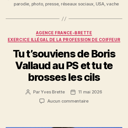
e
er
l
es
a
parodie
,
photo
,
presse
,
réseaux sociaux
,
USA
,
vache
b
t
g
o
er
o
Catégories
AGENCE FRANCE-BRETTE
k
EXERCICE ILLÉGAL DE LA PROFESSION DE COIFFEUR
Tu t’souviens de Boris
Vallaud au PS et tu te
brosses les cils
Par
Yves Brette
11 mai 2026
Auteur
Date
de
de
sur
Aucun commentaire
l’article
l’article
Tu
t’souviens
de
Boris