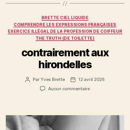
b
t
g
o
er
Catégories
o
BRETTE CIEL LIQUIDE
COMPRENDRE LES EXPRESSIONS FRANÇAISES
k
EXERCICE ILLÉGAL DE LA PROFESSION DE COIFFEUR
THE TRUTH (DE TOILETTE)
contrairement aux
hirondelles
Par
Yves Brette
12 avril 2026
Auteur
Date
de
de
sur
Aucun commentaire
l’article
l’article
contrairement
aux
hirondelles