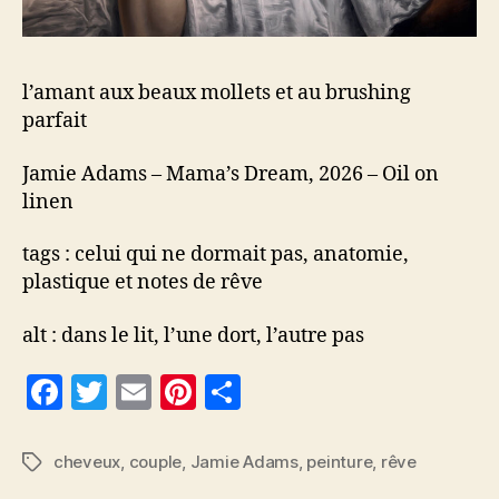
l’amant aux beaux mollets et au brushing
parfait
Jamie Adams – Mama’s Dream, 2026 – Oil on
linen
tags : celui qui ne dormait pas, anatomie,
plastique et notes de rêve
alt : dans le lit, l’une dort, l’autre pas
F
T
E
Pi
P
a
w
m
nt
a
c
itt
ai
er
rt
cheveux
,
couple
,
Jamie Adams
,
peinture
,
rêve
Étiquettes