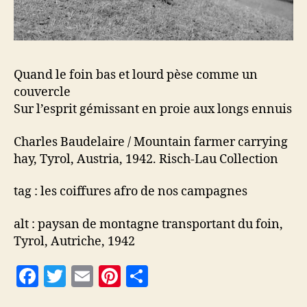
Quand le foin bas et lourd pèse comme un
couvercle
Sur l’esprit gémissant en proie aux longs ennuis
Charles Baudelaire / Mountain farmer carrying
hay, Tyrol, Austria, 1942. Risch-Lau Collection
tag : les coiffures afro de nos campagnes
alt : paysan de montagne transportant du foin,
Tyrol, Autriche, 1942
F
T
E
Pi
P
a
w
m
nt
a