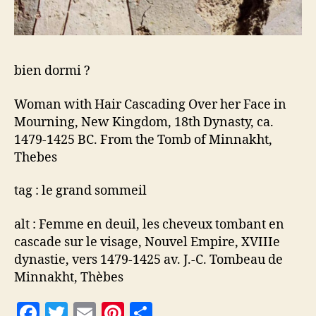
bien dormi ?
Woman with Hair Cascading Over her Face in
Mourning, New Kingdom, 18th Dynasty, ca.
1479-1425 BC. From the Tomb of Minnakht,
Thebes
tag : le grand sommeil
alt : Femme en deuil, les cheveux tombant en
cascade sur le visage, Nouvel Empire, XVIIIe
dynastie, vers 1479-1425 av. J.-C. Tombeau de
Minnakht, Thèbes
F
T
E
Pi
P