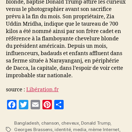
blonde, baptisé Donald Trump attire les curieux
venus le photographier avant son sacrifice
prévu à la fin du mois. Son propriétaire, Zia
Uddin Mridha, indique que le taureau de 700
kilos a été nommé ainsi par son frère cadet en
référence à la flamboyante chevelure blonde
du président américain. Depuis un mois,
influenceurs, badauds et enfants affluent dans
sa ferme située à Narayanganj, en périphérie
de Dacca, la capitale, dans l’espoir de voir cette
improbable star nationale.
source :
Libération.fr
F
T
E
Pi
P
a
w
m
nt
a
c
itt
ai
er
rt
Bangladesh
,
chanson
,
cheveux
,
Donald Trump
,
Georges Brassens
,
identité
,
media
,
mème Internet
,
Étiquettes