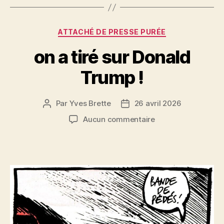
b
t
g
o
er
Catégories
o
ATTACHÉ DE PRESSE PURÉE
k
on a tiré sur Donald
Trump !
Par
Yves Brette
26 avril 2026
Auteur
Date
de
de
sur
Aucun commentaire
l’article
l’article
on
a
tiré
sur
Donald
Trump
!