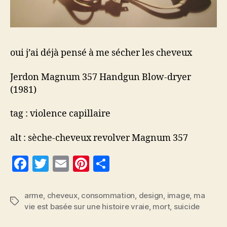
oui j’ai déjà pensé à me sécher les cheveux
Jerdon Magnum 357 Handgun Blow-dryer
(1981)
tag : violence capillaire
alt : sèche-cheveux revolver Magnum 357
F
T
E
Pi
P
a
w
m
nt
a
c
itt
ai
er
rt
arme
,
cheveux
,
consommation
,
design
,
image
,
ma
Étiquettes
vie est basée sur une histoire vraie
,
mort
,
suicide
e
er
l
es
a