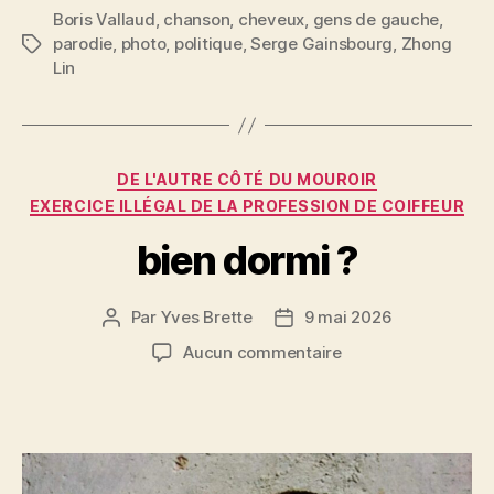
c
itt
ai
er
rt
Boris Vallaud
,
chanson
,
cheveux
,
gens de gauche
,
parodie
,
photo
,
politique
,
Serge Gainsbourg
,
Zhong
Étiquettes
e
er
l
es
a
Lin
b
t
g
o
er
o
Catégories
DE L'AUTRE CÔTÉ DU MOUROIR
k
EXERCICE ILLÉGAL DE LA PROFESSION DE COIFFEUR
bien dormi ?
Par
Yves Brette
9 mai 2026
Auteur
Date
de
de
sur
Aucun commentaire
l’article
l’article
bien
dormi
?