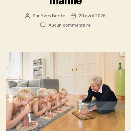
mamie
Par
Yves Brette
29 avril 2026
Auteur
Date
de
de
sur
Aucun commentaire
l’article
l’article
les
belles
vacances
chez
mamie