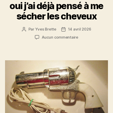
oui j’ai déjà pensé à me
sécher les cheveux
Par
Yves Brette
14 avril 2026
Auteur
Date
de
de
sur
Aucun commentaire
l’article
l’article
oui
j’ai
déjà
pensé
à
me
sécher
les
cheveux