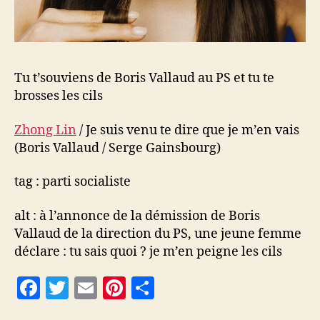
Tu t’souviens de Boris Vallaud au PS et tu te
brosses les cils
Zhong Lin
/ Je suis venu te dire que je m’en vais
(Boris Vallaud / Serge Gainsbourg)
tag : parti socialiste
alt : à l’annonce de la démission de Boris
Vallaud de la direction du PS, une jeune femme
déclare : tu sais quoi ? je m’en peigne les cils
F
T
E
Pi
P
a
w
m
nt
a