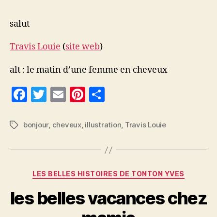
salut
Travis Louie
(
site web
)
alt : le matin d’une femme en cheveux
F
T
E
Pi
P
a
w
m
nt
a
c
itt
ai
er
rt
bonjour
,
cheveux
,
illustration
,
Travis Louie
Étiquettes
e
er
l
es
a
b
t
g
o
er
Catégories
LES BELLES HISTOIRES DE TONTON YVES
o
les belles vacances chez
k