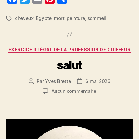
a
w
m
nt
a
c
itt
ai
er
rt
cheveux
,
Egypte
,
mort
,
peinture
,
sommeil
Étiquettes
e
er
l
es
a
b
t
g
o
er
Catégories
EXERCICE ILLÉGAL DE LA PROFESSION DE COIFFEUR
o
salut
k
Par
Yves Brette
6 mai 2026
Auteur
Date
de
de
sur
Aucun commentaire
l’article
l’article
salut