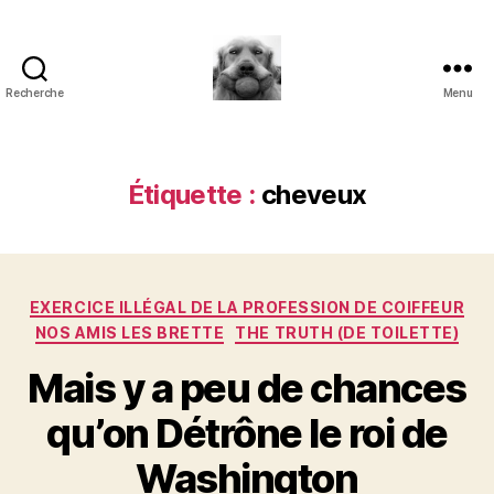
Recherche
Menu
à
l'ombre
d'un
paradoxe
Étiquette :
cheveux
en
fleur
Catégories
EXERCICE ILLÉGAL DE LA PROFESSION DE COIFFEUR
NOS AMIS LES BRETTE
THE TRUTH (DE TOILETTE)
Mais y a peu de chances
qu’on Détrône le roi de
Washington