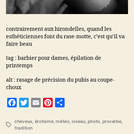
contrairement aux hirondelles, quand les
esthéticiennes font du rase-motte, c’est qu’il va
faire beau
tag : barbier pour dames, épilation de
printemps
alt : rasage de précision du pubis au coupe-
choux
F
T
E
Pi
P
a
w
m
nt
a
c
itt
ai
er
rt
cheveux
,
érotisme
,
météo
,
oiseau
,
photo
,
proverbe
,
Étiquettes
tradition
e
er
l
es
a