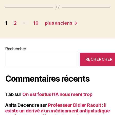
e
er
l
es
a
b
t
g
o
er
Pagination
…
o
1
2
10
plus anciens
→
des
k
publications
Rechercher
RECHERCHER
Commentaires récents
Tab
sur
On est foutus l’IA nous ment trop
Anita Decendre
sur
Professeur Didier Raoult : il
existe un dérivé d’un médicament antipaludique