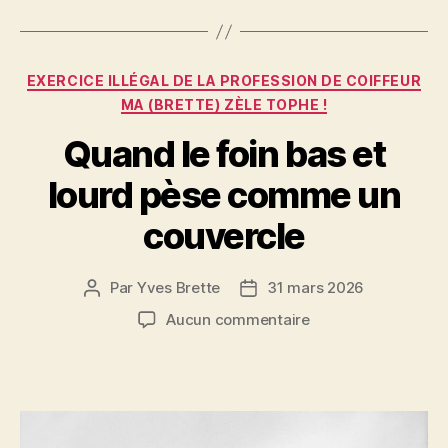
b
t
g
o
er
Catégories
o
EXERCICE ILLÉGAL DE LA PROFESSION DE COIFFEUR
MA (BRETTE) ZÈLE TOPHE !
k
Quand le foin bas et
lourd pèse comme un
couvercle
Par
Yves Brette
31 mars 2026
Auteur
Date
de
de
sur
Aucun commentaire
l’article
l’article
Quand
le
foin
bas
et