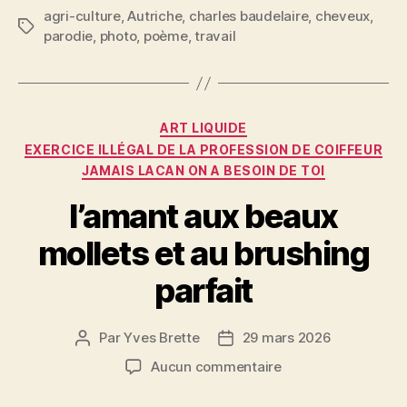
c
itt
ai
er
rt
agri-culture
,
Autriche
,
charles baudelaire
,
cheveux
,
Étiquettes
parodie
,
photo
,
poème
,
travail
e
er
l
es
a
b
t
g
o
er
Catégories
o
ART LIQUIDE
EXERCICE ILLÉGAL DE LA PROFESSION DE COIFFEUR
k
JAMAIS LACAN ON A BESOIN DE TOI
l’amant aux beaux
mollets et au brushing
parfait
Par
Yves Brette
29 mars 2026
Auteur
Date
de
de
sur
Aucun commentaire
l’article
l’article
l’amant
aux