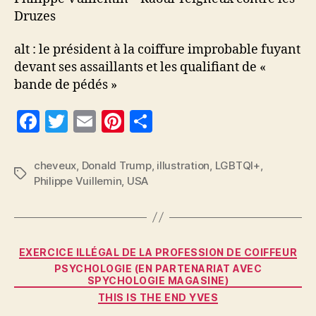
Druzes
alt : le président à la coiffure improbable fuyant
devant ses assaillants et les qualifiant de «
bande de pédés »
F
T
E
Pi
P
a
w
m
nt
a
c
itt
ai
er
rt
cheveux
,
Donald Trump
,
illustration
,
LGBTQI+
,
Étiquettes
Philippe Vuillemin
,
USA
e
er
l
es
a
b
t
g
o
er
Catégories
o
EXERCICE ILLÉGAL DE LA PROFESSION DE COIFFEUR
PSYCHOLOGIE (EN PARTENARIAT AVEC
k
SPYCHOLOGIE MAGASINE)
THIS IS THE END YVES