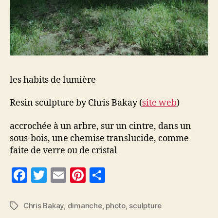
les habits de lumière
Resin sculpture by Chris Bakay (
site web
)
accrochée à un arbre, sur un cintre, dans un
sous-bois, une chemise translucide, comme
faite de verre ou de cristal
F
T
E
Pi
P
a
w
m
nt
a
c
itt
ai
er
rt
Chris Bakay
,
dimanche
,
photo
,
sculpture
Étiquettes