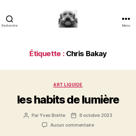
Recherche
Menu
à
l'ombre
d'un
paradoxe
Étiquette :
Chris Bakay
en
fleur
Catégories
ART LIQUIDE
les habits de lumière
Par
Yves Brette
8 octobre 2023
Auteur
Date
de
de
sur
Aucun commentaire
l’article
l’article
les