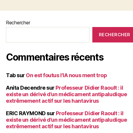
e
er
l
es
a
b
t
g
o
er
Rechercher
o
RECHERCHER
k
Commentaires récents
Tab
sur
On est foutus l’IA nous ment trop
Anita Decendre
sur
Professeur Didier Raoult : il
existe un dérivé d’un médicament antipaludique
extrêmement actif sur les hantavirus
ERIC RAYMOND
sur
Professeur Didier Raoult : il
existe un dérivé d’un médicament antipaludique
extrêmement actif sur les hantavirus