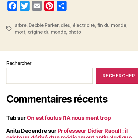
F
T
E
Pi
P
a
w
m
nt
a
c
itt
ai
er
rt
arbre
,
Debbie Parker
,
dieu
,
électricité
,
fin du monde
,
Étiquettes
mort
,
origine du monde
,
photo
e
er
l
es
a
b
t
g
o
er
o
Rechercher
k
RECHERCHER
Commentaires récents
Tab
sur
On est foutus l’IA nous ment trop
Anita Decendre
sur
Professeur Didier Raoult : il
existe un dérivé d’un médicament antipaludique