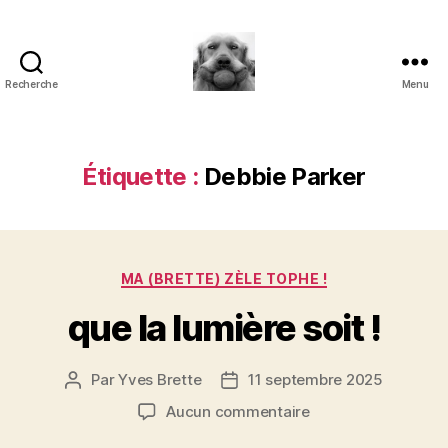
Recherche
Menu
à
l'ombre
d'un
paradoxe
Étiquette :
Debbie Parker
en
fleur
Catégories
MA (BRETTE) ZÈLE TOPHE !
que la lumière soit !
Par
Yves Brette
11 septembre 2025
Auteur
Date
de
de
sur
Aucun commentaire
l’article
l’article
que