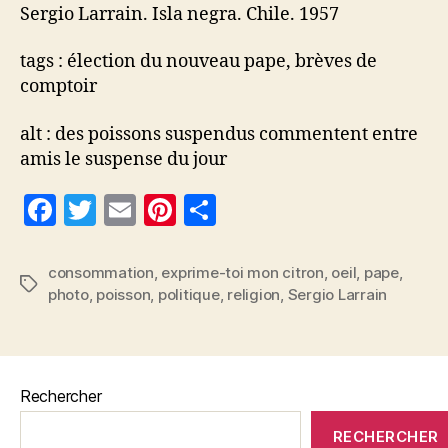
Sergio Larrain. Isla negra. Chile. 1957
tags : élection du nouveau pape, brèves de
comptoir
alt : des poissons suspendus commentent entre
amis le suspense du jour
F
T
E
Pi
P
a
w
m
nt
a
c
itt
ai
er
rt
consommation
,
exprime-toi mon citron
,
oeil
,
pape
,
Étiquettes
photo
,
poisson
,
politique
,
religion
,
Sergio Larrain
e
er
l
es
a
b
t
g
o
er
o
Rechercher
k
RECHERCHER