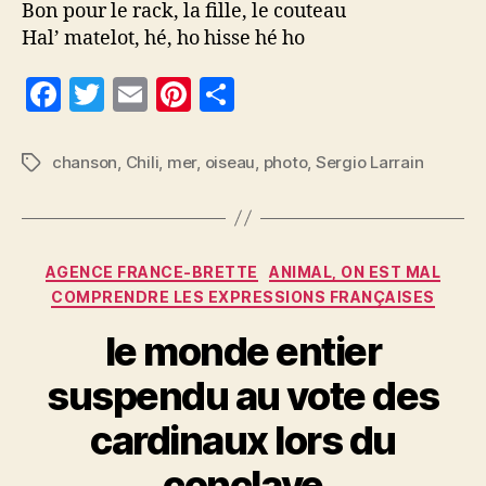
Bon pour le rack, la fille, le couteau
Hal’ matelot, hé, ho hisse hé ho
F
T
E
Pi
P
a
w
m
nt
a
c
itt
ai
er
rt
chanson
,
Chili
,
mer
,
oiseau
,
photo
,
Sergio Larrain
Étiquettes
e
er
l
es
a
b
t
g
o
er
Catégories
AGENCE FRANCE-BRETTE
ANIMAL, ON EST MAL
o
COMPRENDRE LES EXPRESSIONS FRANÇAISES
k
le monde entier
suspendu au vote des
cardinaux lors du
conclave