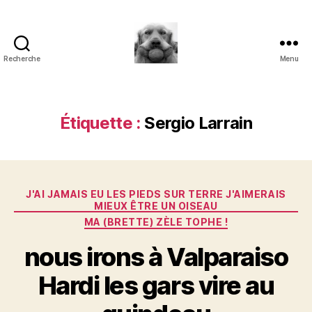
Recherche
Menu
à
l'ombre
d'un
paradoxe
Étiquette :
Sergio Larrain
en
fleur
Catégories
J'AI JAMAIS EU LES PIEDS SUR TERRE J'AIMERAIS
MIEUX ÊTRE UN OISEAU
MA (BRETTE) ZÈLE TOPHE !
nous irons à Valparaiso
Hardi les gars vire au