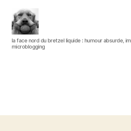
à
la face nord du bretzel liquide : humour absurde, 
l'ombre
microblogging
d'un
paradoxe
en
fleur