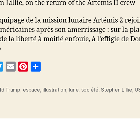
n Lillie, on the return of the Artemis II crew
’équipage de la mission lunaire Artémis 2 rejoi
américaines après son amerrissage : sur la pla
de la liberté à moitié enfouie, à l’effigie de D
p
T
E
Pi
P
w
m
nt
a
itt
ai
er
rt
ld Trump
,
espace
,
illustration
,
lune
,
société
,
Stephen Lillie
,
U
es
er
l
es
a
t
g
er