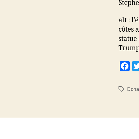
Stephe
alt : l
côtes 
statue 
Trum
F
a
c
Dona
Étiquett
e
b
o
o
k