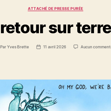
Catégories
ATTACHÉ DE PRESSE PURÉE
retour sur terr
Par
Yves Brette
11 avril 2026
Aucun commenta
teur
Date
e
de
rticle
l’article