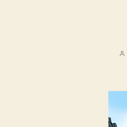
Au
d
l’a