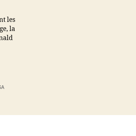
nt les
ge, la
onald
SA