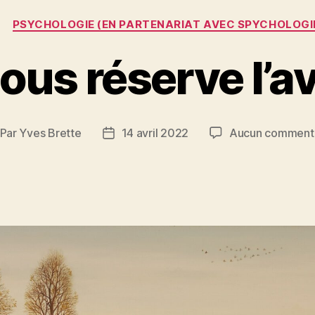
Catégories
PSYCHOLOGIE (EN PARTENARIAT AVEC SPYCHOLOGI
ous réserve l’av
Par
Yves Brette
14 avril 2022
Aucun comment
teur
Date
e
de
rticle
l’article