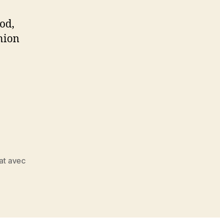
od,
union
at avec