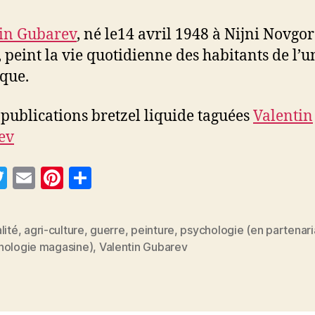
in Gubarev
, né le14 avril 1948 à Nijni Novgor
, peint la vie quotidienne des habitants de l’
ique.
 publications bretzel liquide taguées
Valentin
ev
T
E
Pi
P
w
m
nt
a
itt
ai
er
rt
lité
,
agri-culture
,
guerre
,
peinture
,
psychologie (en partenari
er
l
es
a
es
hologie magasine)
,
Valentin Gubarev
t
g
er