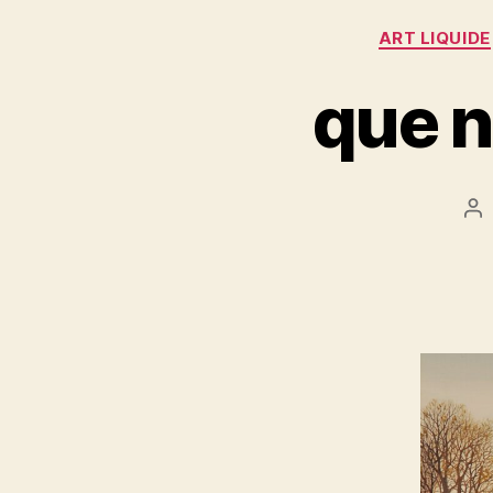
ART LIQUIDE
que n
Au
d
l’a