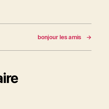
bonjour les amis
→
ire