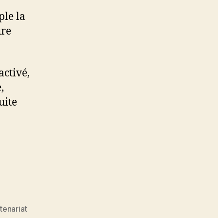
ple la
ure
ctivé,
,
uite
tenariat