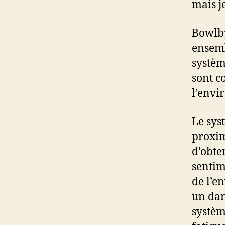
mais j
Bowlby
ensemb
systèm
sont c
l’envi
Le sys
proxim
d’obte
sentim
de l’e
un dan
systèm