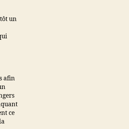
tôt un
qui
s afin
un
ngers
diquant
ent ce
la