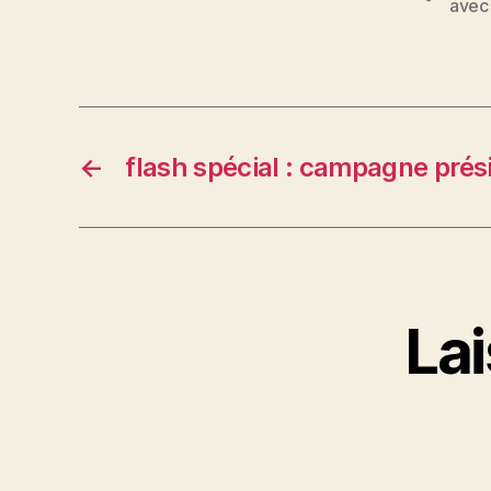
e
avec
b
o
o
k
←
flash spécial : campagne prési
La