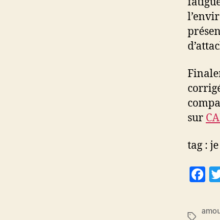
fatigue
l’envi
présenc
d’atta
Finale
corrig
compar
sur
CA
tag : je
F
a
c
amou
Étiquett