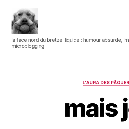
à
la face nord du bretzel liquide : humour absurde, 
l'ombre
microblogging
d'un
paradoxe
en
fleur
L'AURA DES PÂQUE
mais j