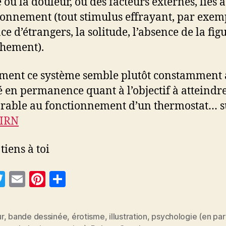
 ou la douleur, ou des facteurs externes, liés à
ronnement (tout stimulus effrayant, par exem
e d’étrangers, la solitude, l’absence de la fig
chement).
ment ce système semble plutôt constamment a
é en permanence quant à l’objectif à atteindre
able au fonctionnement d’un thermostat… s
IRN
 tiens à toi
T
E
Pi
P
w
m
nt
a
itt
ai
er
rt
r
,
bande dessinée
,
érotisme
,
illustration
,
psychologie (en par
es