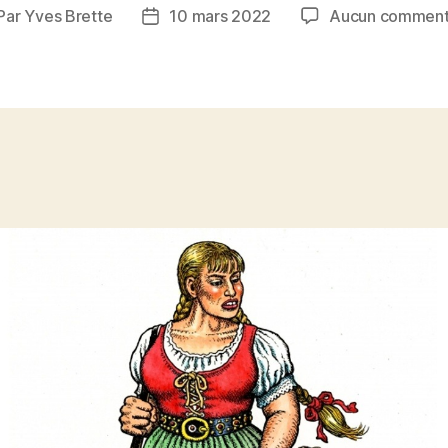
Par
Yves Brette
10 mars 2022
Aucun comment
teur
Date
de
rticle
l’article