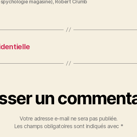
er
l
es
a
 spychologie magasine)
,
Robert Crumb
t
g
er
dentielle
isser un commenta
Votre adresse e-mail ne sera pas publiée.
Les champs obligatoires sont indiqués avec
*