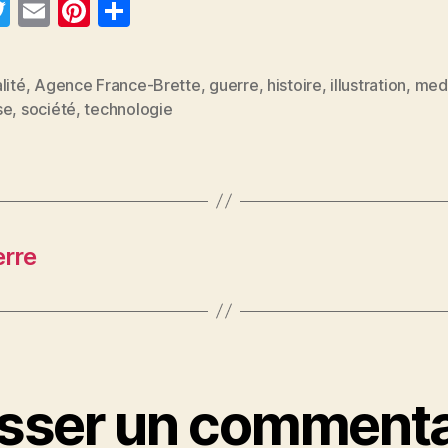
T
E
Pi
P
w
m
nt
a
itt
ai
er
rt
lité
,
Agence France-Brette
,
guerre
,
histoire
,
illustration
,
med
er
l
es
a
es
se
,
société
,
technologie
t
g
er
erre
isser un commenta