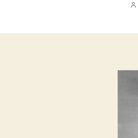
A
d
l’