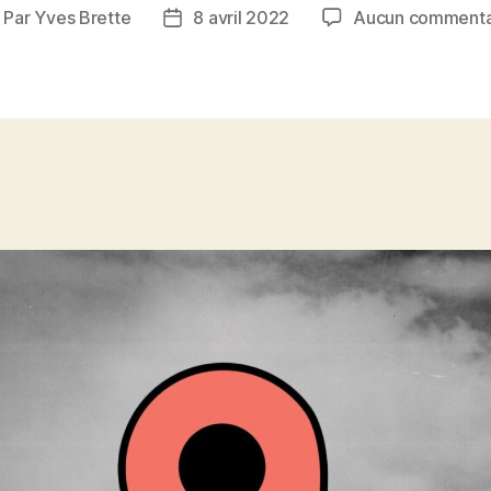
Par
Yves Brette
8 avril 2022
Aucun commenta
uteur
Date
e
de
article
l’article