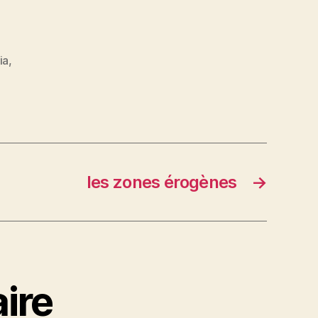
ia
,
les zones érogènes
→
ire