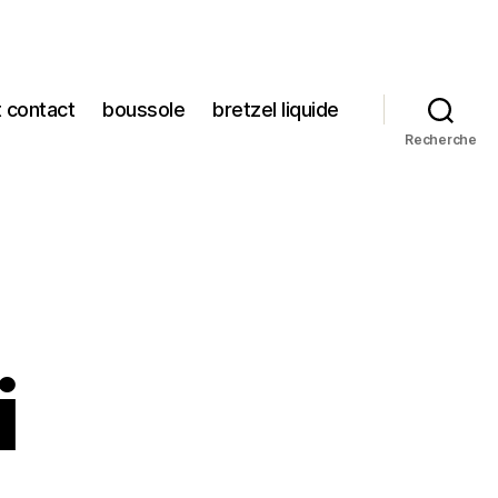
t contact
boussole
bretzel liquide
Recherche
i