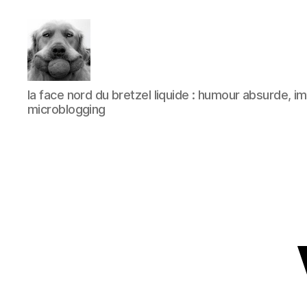
à
la face nord du bretzel liquide : humour absurde, 
l'ombre
microblogging
d'un
paradoxe
en
fleur