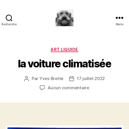
Recherche
Menu
à
l'ombre
d'un
paradoxe
Catégories
ART LIQUIDE
en
la voiture climatisée
fleur
Par
Yves Brette
17 juillet 2022
Auteur
Date
de
de
sur
Aucun commentaire
l’article
l’article
la
voiture
climatisée