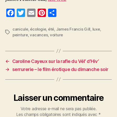
F
T
E
Pi
P
a
w
m
nt
a
c
itt
ai
er
rt
canicule
,
écologie
,
été
,
James Francis Gill
,
luxe
,
Étiquettes
peinture
,
vacances
,
voiture
e
er
l
es
a
b
t
g
o
er
o
←
Caroline Cayeux sur la rafle du Vél’ d’Hiv’
k
→
serrurerie – le film érotique du dimanche soir
Laisser un commentaire
Votre adresse e-mail ne sera pas publiée.
Les champs obligatoires sont indiqués avec
*