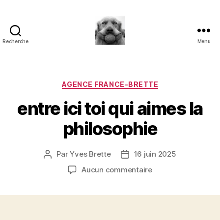
Recherche
Menu
à
l'ombre
d'un
paradoxe
Catégories
AGENCE FRANCE-BRETTE
en
entre ici toi qui aimes la
fleur
philosophie
Par
Yves Brette
16 juin 2025
Auteur
Date
de
de
sur
Aucun commentaire
l’article
l’article
entre
ici
toi
qui