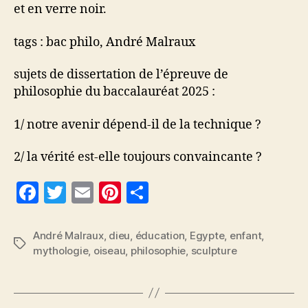
et en verre noir.
tags : bac philo, André Malraux
sujets de dissertation de l’épreuve de
philosophie du baccalauréat 2025 :
1/ notre avenir dépend-il de la technique ?
2/ la vérité est-elle toujours convaincante ?
F
T
E
Pi
P
a
w
m
nt
a
c
itt
ai
er
rt
André Malraux
,
dieu
,
éducation
,
Egypte
,
enfant
,
Étiquettes
mythologie
,
oiseau
,
philosophie
,
sculpture
e
er
l
es
a
b
t
g
o
er