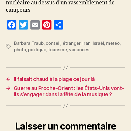
nucléaire au dessus d’un rassemblement de
campeurs
F
T
E
Pi
P
a
w
m
nt
a
c
itt
ai
er
rt
Barbara Traub
,
conseil
,
étranger
,
Iran
,
Israël
,
météo
,
Étiquettes
photo
,
politique
,
tourisme
,
vacances
e
er
l
es
a
b
t
g
o
er
o
←
il faisait chaud à la plage ce jour là
k
→
Guerre au Proche-Orient : les États-Unis vont-
ils s’engager dans la fête de la musique ?
Laisser un commentaire