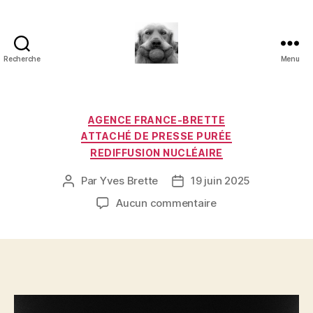
Recherche
Menu
à
l'ombre
d'un
paradoxe
Catégories
AGENCE FRANCE-BRETTE
en
ATTACHÉ DE PRESSE PURÉE
fleur
REDIFFUSION NUCLÉAIRE
Par
Yves Brette
19 juin 2025
Auteur
Date
de
de
sur
Aucun commentaire
l’article
l’article