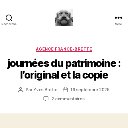
Recherche
Menu
à
l'ombre
d'un
paradoxe
Catégories
AGENCE FRANCE-BRETTE
en
journées du patrimoine :
fleur
l’original et la copie
Par
Yves Brette
19 septembre 2025
Auteur
Date
de
de
sur
2 commentaires
l’article
l’article
journées
du
patrimoine
: