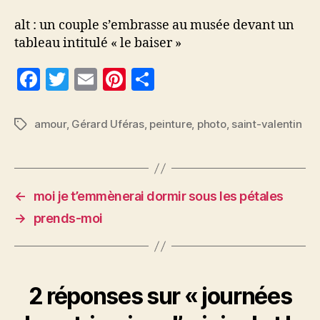
alt : un couple s’embrasse au musée devant un
tableau intitulé « le baiser »
F
T
E
Pi
P
a
w
m
nt
a
c
itt
ai
er
rt
amour
,
Gérard Uféras
,
peinture
,
photo
,
saint-valentin
Étiquettes
e
er
l
es
a
b
t
g
o
er
←
moi je t’emmènerai dormir sous les pétales
o
→
prends-moi
k
2 réponses sur « journées