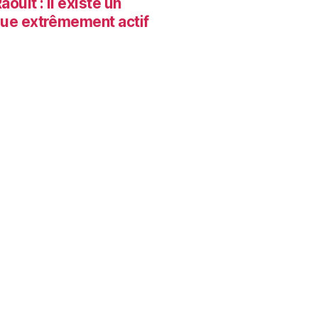
oult : il existe un
que extrêmement actif