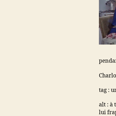
pendan
Charlo
tag : 
alt : à
lui fr