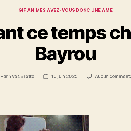
Catégories
GIF ANIMÉS AVEZ-VOUS DONC UNE ÂME
nt ce temps ch
Bayrou
Par
Yves Brette
10 juin 2025
Aucun commenta
teur
Date
e
de
article
l’article