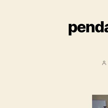
penda
Au
d
l’