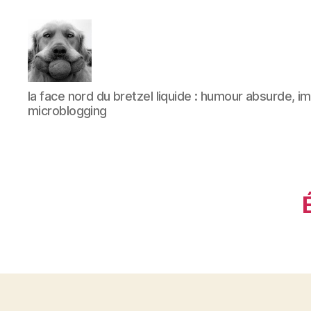
à
la face nord du bretzel liquide : humour absurde, 
l'ombre
microblogging
d'un
paradoxe
en
fleur