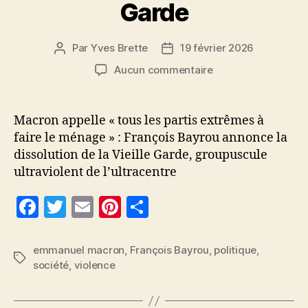
Garde
Par
Yves Brette
19 février 2026
Auteur
Date
de
de
sur
Aucun commentaire
l’article
l’article
dissolution
de
la
Macron appelle « tous les partis extrêmes à
Vieille
faire le ménage » : François Bayrou annonce la
Garde
dissolution de la Vieille Garde, groupuscule
ultraviolent de l’ultracentre
F
T
E
Pi
P
a
w
m
nt
a
c
itt
ai
er
rt
emmanuel macron
,
François Bayrou
,
politique
,
Étiquettes
société
,
violence
e
er
l
es
a
b
t
g