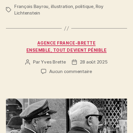
c
itt
ai
er
rt
François Bayrou
,
illustration
,
politique
,
Roy
Étiquettes
Lichtenstein
e
er
l
es
a
b
t
g
o
er
Catégories
o
AGENCE FRANCE-BRETTE
ENSEMBLE, TOUT DEVIENT PÉNIBLE
k
Par
Yves Brette
28 août 2025
Auteur
Date
de
de
sur
Aucun commentaire
l’article
l’article