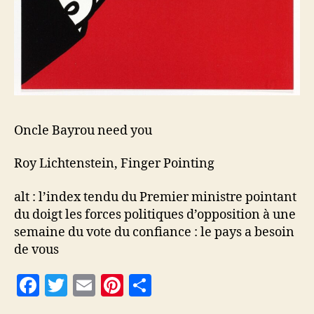
Oncle Bayrou need you
Roy Lichtenstein, Finger Pointing
alt : l’index tendu du Premier ministre pointant
du doigt les forces politiques d’opposition à une
semaine du vote du confiance : le pays a besoin
de vous
F
T
E
Pi
P
a
w
m
nt
a