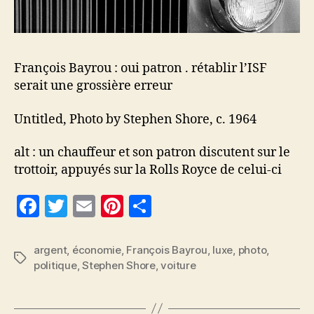
François Bayrou : oui patron . rétablir l’ISF
serait une grossière erreur
Untitled, Photo by Stephen Shore, c. 1964
alt : un chauffeur et son patron discutent sur le
trottoir, appuyés sur la Rolls Royce de celui-ci
F
T
E
Pi
P
a
w
m
nt
a
c
itt
ai
er
rt
argent
,
économie
,
François Bayrou
,
luxe
,
photo
,
Étiquettes
politique
,
Stephen Shore
,
voiture
e
er
l
es
a
b
t
g