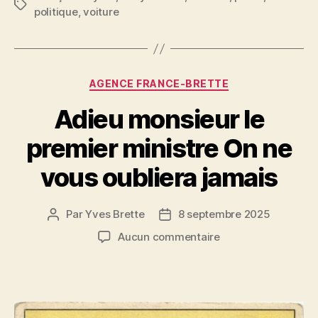
Étiquettes
politique
,
voiture
e
er
l
es
a
b
t
g
o
er
Catégories
o
AGENCE FRANCE-BRETTE
k
Adieu monsieur le
premier ministre On ne
vous oubliera jamais
Par
Yves Brette
8 septembre 2025
Auteur
Date
de
de
sur
Aucun commentaire
l’article
l’article
Adieu
monsieur
le
premier
ministre