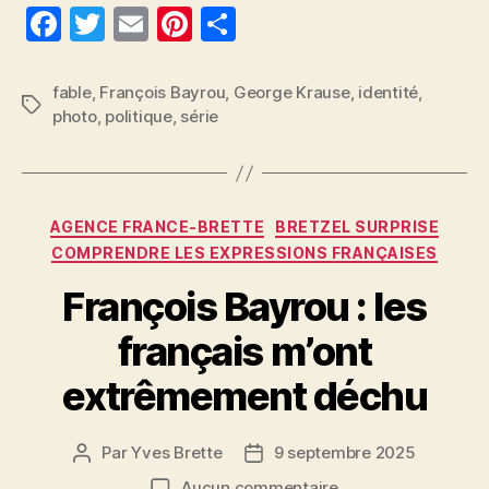
F
T
E
Pi
P
a
w
m
nt
a
c
itt
ai
er
rt
fable
,
François Bayrou
,
George Krause
,
identité
,
Étiquettes
photo
,
politique
,
série
e
er
l
es
a
b
t
g
o
er
Catégories
o
AGENCE FRANCE-BRETTE
BRETZEL SURPRISE
COMPRENDRE LES EXPRESSIONS FRANÇAISES
k
François Bayrou : les
français m’ont
extrêmement déchu
Par
Yves Brette
9 septembre 2025
Auteur
Date
de
de
sur
Aucun commentaire