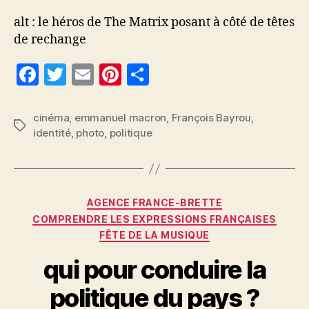
alt : le héros de The Matrix posant à côté de têtes
de rechange
F
T
E
Pi
P
a
w
m
nt
a
c
itt
ai
er
rt
cinéma
,
emmanuel macron
,
François Bayrou
,
Étiquettes
identité
,
photo
,
politique
e
er
l
es
a
b
t
g
o
er
Catégories
o
AGENCE FRANCE-BRETTE
COMPRENDRE LES EXPRESSIONS FRANÇAISES
k
FÊTE DE LA MUSIQUE
qui pour conduire la
politique du pays ?