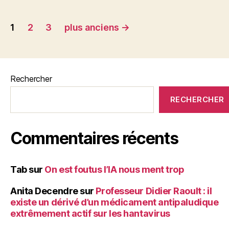
o
er
o
Pagination
1
2
3
plus anciens
→
k
des
publications
Rechercher
RECHERCHER
Commentaires récents
Tab
sur
On est foutus l’IA nous ment trop
Anita Decendre
sur
Professeur Didier Raoult : il
existe un dérivé d’un médicament antipaludique
extrêmement actif sur les hantavirus