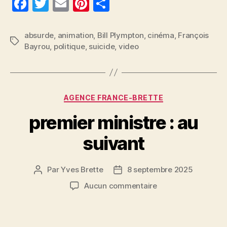
F
T
E
Pi
P
a
w
m
nt
a
c
itt
ai
er
rt
absurde
,
animation
,
Bill Plympton
,
cinéma
,
François
Étiquettes
Bayrou
,
politique
,
suicide
,
video
e
er
l
es
a
b
t
g
o
er
Catégories
o
AGENCE FRANCE-BRETTE
k
premier ministre : au
suivant
Par
Yves Brette
8 septembre 2025
Auteur
Date
de
de
sur
Aucun commentaire
l’article
l’article
premier
ministre
: