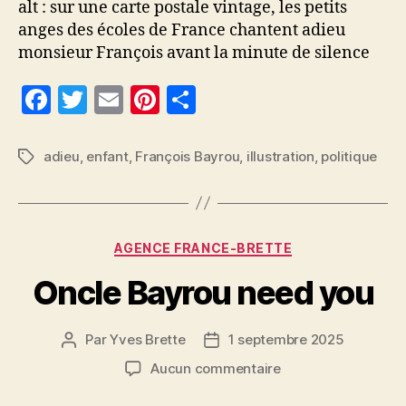
alt : sur une carte postale vintage, les petits
anges des écoles de France chantent adieu
monsieur François avant la minute de silence
F
T
E
Pi
P
a
w
m
nt
a
c
itt
ai
er
rt
adieu
,
enfant
,
François Bayrou
,
illustration
,
politique
Étiquettes
e
er
l
es
a
b
t
g
o
er
Catégories
AGENCE FRANCE-BRETTE
o
Oncle Bayrou need you
k
Par
Yves Brette
1 septembre 2025
Auteur
Date
de
de
sur
Aucun commentaire
l’article
l’article
Oncle