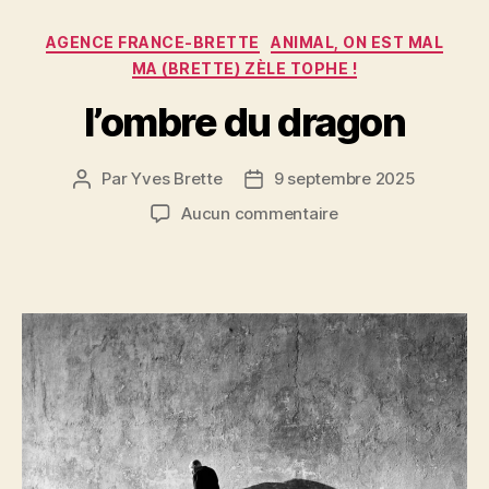
o
er
Catégories
o
AGENCE FRANCE-BRETTE
ANIMAL, ON EST MAL
MA (BRETTE) ZÈLE TOPHE !
k
l’ombre du dragon
Par
Yves Brette
9 septembre 2025
Auteur
Date
de
de
sur
Aucun commentaire
l’article
l’article
l’ombre
du
dragon