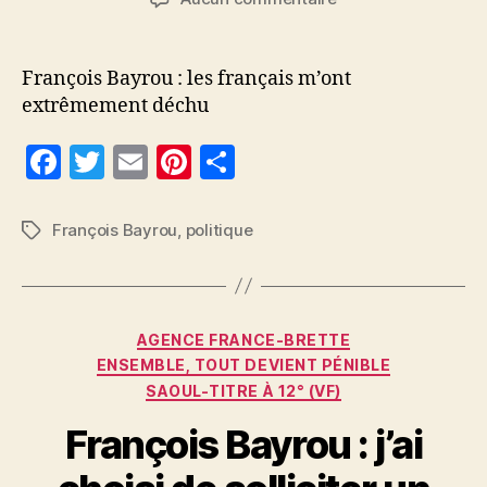
l’article
l’article
François
Bayrou
:
François Bayrou : les français m’ont
les
extrêmement déchu
français
m’ont
F
T
E
Pi
P
extrêmement
a
w
m
nt
a
déchu
c
itt
ai
er
rt
François Bayrou
,
politique
Étiquettes
e
er
l
es
a
b
t
g
o
er
Catégories
AGENCE FRANCE-BRETTE
o
ENSEMBLE, TOUT DEVIENT PÉNIBLE
SAOUL-TITRE À 12° (VF)
k
François Bayrou : j’ai