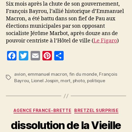
Six mois après la chute de son gouvernement,
François Bayrou, l’allié historique d’Emmanuel
Macron, a été battu dans son fief de Pau aux
élections municipales par son opposant
socialiste Jérôme Marbot, après douze ans de
pouvoir centriste à l’Hôtel de ville (
Le Figaro
)
F
T
E
Pi
P
a
w
m
nt
a
c
itt
ai
er
rt
avion
,
emmanuel macron
,
fin du monde
,
François
Étiquettes
Bayrou
,
Lionel Jospin
,
mort
,
photo
,
politique
e
er
l
es
a
b
t
g
o
er
Catégories
o
AGENCE FRANCE-BRETTE
BRETZEL SURPRISE
k
dissolution de la Vieille