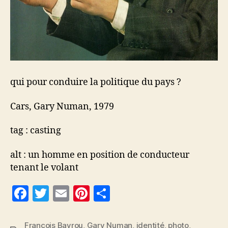
qui pour conduire la politique du pays ?
Cars, Gary Numan, 1979
tag : casting
alt : un homme en position de conducteur
tenant le volant
F
T
E
Pi
P
a
w
m
nt
a
c
itt
ai
er
rt
François Bayrou
,
Gary Numan
,
identité
,
photo
,