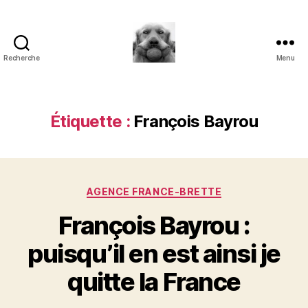
Recherche
Menu
à
l'ombre
d'un
paradoxe
Étiquette :
François Bayrou
en
fleur
Catégories
AGENCE FRANCE-BRETTE
François Bayrou :
puisqu’il en est ainsi je
quitte la France