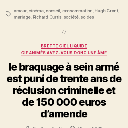
a
w
m
nt
a
c
itt
ai
er
rt
amour
,
cinéma
,
conseil
,
consommation
,
Hugh Grant
,
Étiquettes
mariage
,
Richard Curtis
,
société
,
soldes
e
er
l
es
a
b
t
g
o
er
Catégories
o
BRETTE CIEL LIQUIDE
GIF ANIMÉS AVEZ-VOUS DONC UNE ÂME
k
le braquage à sein armé
est puni de trente ans de
réclusion criminelle et
de 150 000 euros
d’amende