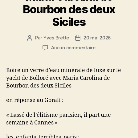
Bourbon des deux
Siciles
Par
Yves Brette
20 mai 2026
Auteur
Date
de
de
sur
Aucun commentaire
l’article
l’article
Boire
un
verre
Boire un verre d’eau minérale de luxe sur le
d’eau
yacht de Bolloré avec Maria Carolina de
minérale
Bourbon des deux Siciles
de
luxe
en réponse au Gorafi :
sur
le
« Lassé de l’élitisme parisien, il part une
yacht
de
semaine à Cannes⁠ »
Bolloré
avec
les_enfants_terribles_paris :