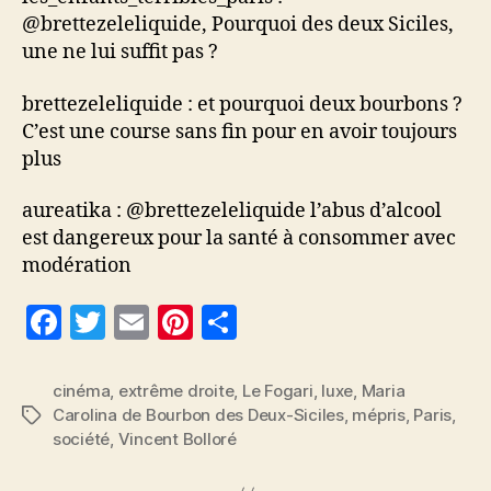
Maria
@brettezeleliquide, Pourquoi des deux Siciles,
Carolina
une ne lui suffit pas ?
de
Bourbon
brettezeleliquide : et pourquoi deux bourbons ?
des
C’est une course sans fin pour en avoir toujours
deux
plus
Siciles
aureatika : @brettezeleliquide l’abus d’alcool
est dangereux pour la santé à consommer avec
modération
F
T
E
Pi
P
a
w
m
nt
a
c
itt
ai
er
rt
cinéma
,
extrême droite
,
Le Fogari
,
luxe
,
Maria
Carolina de Bourbon des Deux-Siciles
,
mépris
,
Paris
,
Étiquettes
e
er
l
es
a
société
,
Vincent Bolloré
b
t
g