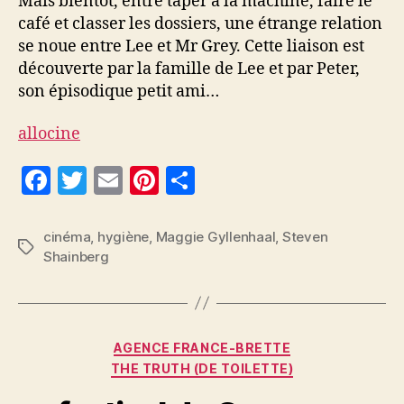
Mais bientôt, entre taper à la machine, faire le
café et classer les dossiers, une étrange relation
se noue entre Lee et Mr Grey. Cette liaison est
découverte par la famille de Lee et par Peter,
son épisodique petit ami…
allocine
F
T
E
Pi
P
a
w
m
nt
a
c
itt
ai
er
rt
cinéma
,
hygiène
,
Maggie Gyllenhaal
,
Steven
Étiquettes
Shainberg
e
er
l
es
a
b
t
g
o
er
Catégories
o
AGENCE FRANCE-BRETTE
THE TRUTH (DE TOILETTE)
k