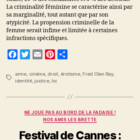
La criminalité féminine se caractérise ainsi par
sa marginalité, tout autant que par son
atypicité. La propension criminelle de la
femme serait infime et limitée à certaines
infractions spécifiques.
F
T
E
Pi
P
a
w
m
nt
a
c
itt
ai
er
rt
arme
,
cinéma
,
droit
,
érotisme
,
Fred Olen Ray
,
Étiquettes
identité
,
justice
,
loi
e
er
l
es
a
b
t
g
o
er
Catégories
o
NE JOUE PAS AU BORD DE LA FADAISE !
NOS AMIS LES BRETTE
k
Festival de Cannes :