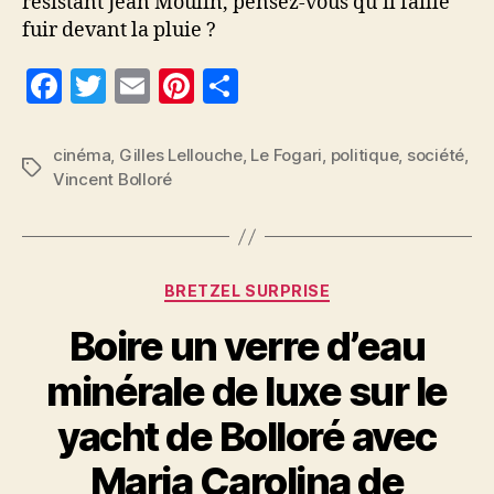
résistant Jean Moulin, pensez-vous qu’il faille
fuir devant la pluie ?
F
T
E
Pi
P
a
w
m
nt
a
c
itt
ai
er
rt
cinéma
,
Gilles Lellouche
,
Le Fogari
,
politique
,
société
,
Étiquettes
Vincent Bolloré
e
er
l
es
a
b
t
g
o
er
Catégories
o
BRETZEL SURPRISE
k
Boire un verre d’eau
minérale de luxe sur le
yacht de Bolloré avec
Maria Carolina de