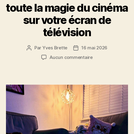
toute la magie du cinéma
sur votre écran de
télévision
Par
Yves Brette
16 mai 2026
Auteur
Date
de
de
sur
Aucun commentaire
l’article
l’article
Festival
de
Cannes
:
toute
la
magie
du
cinéma
sur
votre