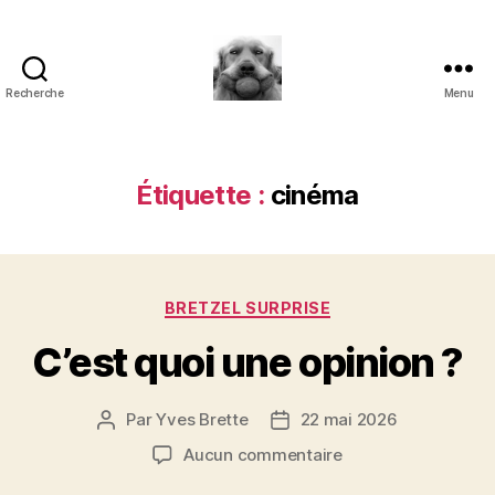
Recherche
Menu
à
l'ombre
d'un
paradoxe
Étiquette :
cinéma
en
fleur
Catégories
BRETZEL SURPRISE
C’est quoi une opinion ?
Par
Yves Brette
22 mai 2026
Auteur
Date
de
de
sur
Aucun commentaire
l’article
l’article
C’est