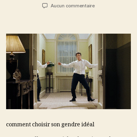
de
de
sur
Aucun commentaire
l’article
l’article
comment
choisir
son
gendre
idéal
comment choisir son gendre idéal