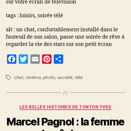
sur votre écran de télévision
tags : loisirs, soirée télé
alt : un chat, confortablement installé dans le
fauteuil de son salon, passe une soirée de rêve à
regarder la vie des stars sur son petit écran
F
T
E
Pi
P
a
w
m
nt
a
c
itt
ai
er
rt
chat
,
cinéma
,
photo
,
société
,
télé
Étiquettes
e
er
l
es
a
b
t
g
o
er
Catégories
LES BELLES HISTOIRES DE TONTON YVES
o
Marcel Pagnol : la femme
k