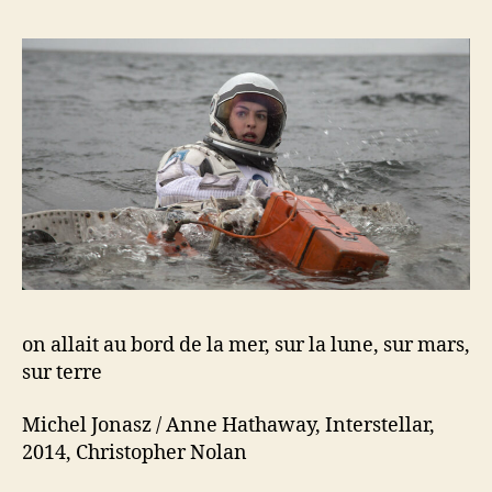
au
bord
de
la
mer
on allait au bord de la mer, sur la lune, sur mars,
sur terre
Michel Jonasz / Anne Hathaway, Interstellar,
2014, Christopher Nolan