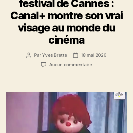
festival de Cannes :
Canal+ montre son vrai
visage au monde du
cinéma
Par
Yves Brette
18 mai 2026
Auteur
Date
de
de
sur
Aucun commentaire
l’article
l’article
festival
de
Cannes
:
Canal+
montre
son
vrai
visage
au