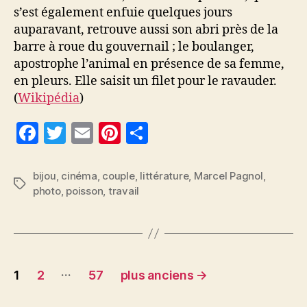
s’est également enfuie quelques jours
auparavant, retrouve aussi son abri près de la
barre à roue du gouvernail ; le boulanger,
apostrophe l’animal en présence de sa femme,
en pleurs. Elle saisit un filet pour le ravauder.
(
Wikipédia
)
F
T
E
Pi
P
a
w
m
nt
a
c
itt
ai
er
rt
bijou
,
cinéma
,
couple
,
littérature
,
Marcel Pagnol
,
Étiquettes
photo
,
poisson
,
travail
e
er
l
es
a
b
t
g
o
er
o
Pagination
…
1
2
57
plus anciens
→
k
des