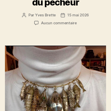
du pêcheur
Par
Yves Brette
15 mai 2026
Auteur
Date
de
de
sur
Aucun commentaire
l’article
l’article
Marcel
Pagnol
:
la
femme
du
pêcheur