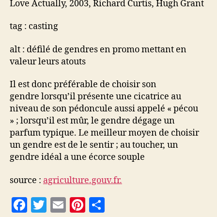
Love Actually, 2003, Richard Curtis, Hugh Grant
tag : casting
alt : défilé de gendres en promo mettant en
valeur leurs atouts
Il est donc préférable de choisir son
gendre lorsqu’il présente une cicatrice au
niveau de son pédoncule aussi appelé « pécou
» ; lorsqu’il est mûr, le gendre dégage un
parfum typique. Le meilleur moyen de choisir
un gendre est de le sentir ; au toucher, un
gendre idéal a une écorce souple
source :
agriculture.gouv.fr.
F
T
E
Pi
P