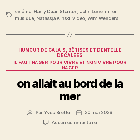
a
w
m
nt
a
c
itt
ai
er
rt
cinéma
,
Harry Dean Stanton
,
John Lurie
,
miroir
,
Étiquettes
musique
,
Natassja Kinski
,
video
,
Wim Wenders
e
er
l
es
a
b
t
g
o
er
Catégories
o
HUMOUR DE CALAIS, BÊTISES ET DENTELLE
DÉCALÉES
k
IL FAUT NAGER POUR VIVRE ET NON VIVRE POUR
NAGER
on allait au bord de la
mer
Par
Yves Brette
20 mai 2026
Auteur
Date
de
de
sur
Aucun commentaire
l’article
l’article
on
allait