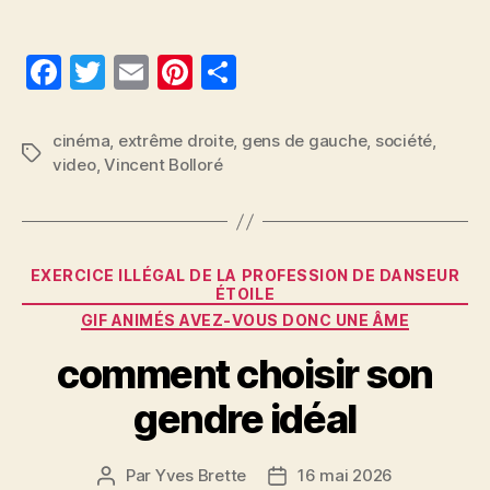
F
T
E
Pi
P
a
w
m
nt
a
c
itt
ai
er
rt
cinéma
,
extrême droite
,
gens de gauche
,
société
,
Étiquettes
video
,
Vincent Bolloré
e
er
l
es
a
b
t
g
o
er
Catégories
o
EXERCICE ILLÉGAL DE LA PROFESSION DE DANSEUR
ÉTOILE
k
GIF ANIMÉS AVEZ-VOUS DONC UNE ÂME
comment choisir son
gendre idéal
Par
Yves Brette
16 mai 2026
Auteur
Date