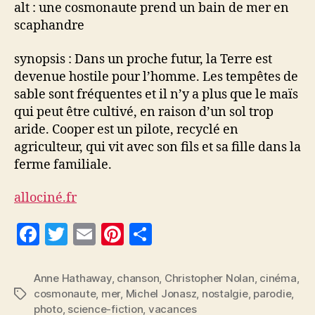
alt : une cosmonaute prend un bain de mer en
scaphandre
synopsis : Dans un proche futur, la Terre est
devenue hostile pour l’homme. Les tempêtes de
sable sont fréquentes et il n’y a plus que le maïs
qui peut être cultivé, en raison d’un sol trop
aride. Cooper est un pilote, recyclé en
agriculteur, qui vit avec son fils et sa fille dans la
ferme familiale.
allociné.fr
F
T
E
Pi
P
a
w
m
nt
a
c
itt
ai
er
rt
Anne Hathaway
,
chanson
,
Christopher Nolan
,
cinéma
,
cosmonaute
,
mer
,
Michel Jonasz
,
nostalgie
,
parodie
,
Étiquettes
e
er
l
es
a
photo
,
science-fiction
,
vacances