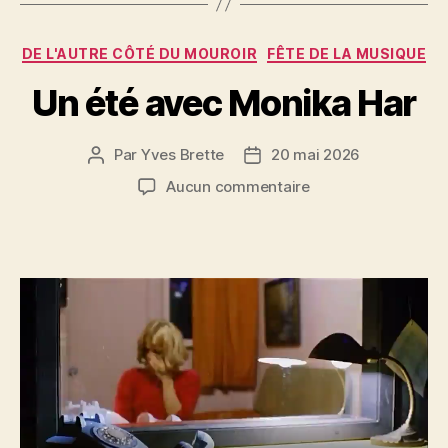
o
er
o
Catégories
DE L'AUTRE CÔTÉ DU MOUROIR
FÊTE DE LA MUSIQUE
k
Un été avec Monika Har
Par
Yves Brette
20 mai 2026
Auteur
Date
de
de
sur
Aucun commentaire
l’article
l’article
Un
été
avec
Monika
Har