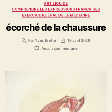
Catégories
o
ART LIQUIDE
COMPRENDRE LES EXPRESSIONS FRANÇAISES
k
EXERCICE ILLÉGAL DE LA MÉDECINE
écorché de la chaussure
Par
Yves Brette
19 avril 2026
Auteur
Date
de
de
sur
Aucun commentaire
l’article
l’article
écorché
de
la
chaussure