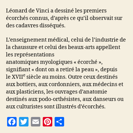
Léonard de Vinci a dessiné les premiers
écorchés connus, d’après ce qu’il observait sur
des cadavres disséqués.
L’enseignement médical, celui de l’industrie de
la chaussure et celui des beaux-arts appellent
les représentations
anatomiques myologiques « écorché »,
signifiant « dont on a retiré la peau », depuis
e
le XVII
siècle au moins. Outre ceux destinés
aux bottiers, aux cordonniers, aux médecins et
aux plasticiens, les ouvrages d’anatomie
destinés aux podo-orthésistes, aux danseurs ou
aux culturistes sont illustrés d’écorchés.
F
T
E
Pi
P
a
w
m
nt
a