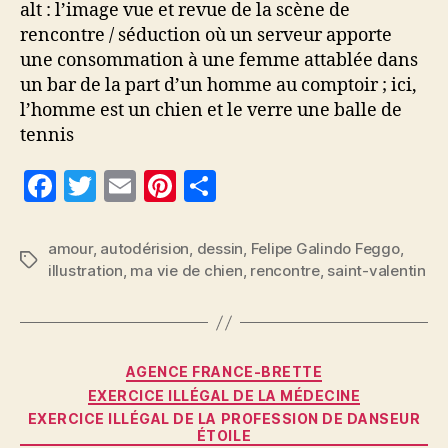
alt : l’image vue et revue de la scène de
rencontre / séduction où un serveur apporte
une consommation à une femme attablée dans
un bar de la part d’un homme au comptoir ; ici,
l’homme est un chien et le verre une balle de
tennis
F
T
E
Pi
P
a
w
m
nt
a
c
itt
ai
er
rt
amour
,
autodérision
,
dessin
,
Felipe Galindo Feggo
,
Étiquettes
illustration
,
ma vie de chien
,
rencontre
,
saint-valentin
e
er
l
es
a
b
t
g
o
er
Catégories
o
AGENCE FRANCE-BRETTE
EXERCICE ILLÉGAL DE LA MÉDECINE
k
EXERCICE ILLÉGAL DE LA PROFESSION DE DANSEUR
ÉTOILE