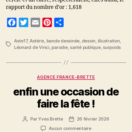
rapport du nombre d’or : 1,618
F
T
E
Pi
P
a
w
m
nt
a
c
itt
ai
er
rt
Aste17
,
Astérix
,
bande dessinée
,
dessin
,
illustration
,
Étiquettes
Léonard de Vinci
,
parodie
,
santé publique
,
surpoids
e
er
l
es
a
b
t
g
o
er
Catégories
o
AGENCE FRANCE-BRETTE
k
enfin une occasion de
faire la fête !
Par
Yves Brette
26 février 2026
Auteur
Date
de
de
sur
Aucun commentaire