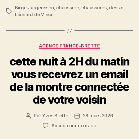
c
itt
ai
er
rt
Birgit Jürgenssen
,
chaussure
,
chaussures
,
dessin
,
Étiquettes
Léonard de Vinci
e
er
l
es
a
b
t
g
o
er
Catégories
o
AGENCE FRANCE-BRETTE
k
cette nuit à 2H du matin
vous recevrez un email
de la montre connectée
de votre voisin
Par
Yves Brette
28 mars 2026
Auteur
Date
de
de
sur
Aucun commentaire
l’article
l’article
cette
nuit