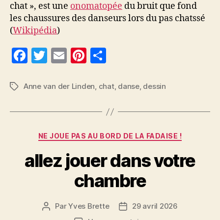
chat », est une
onomatopée
du bruit que fond
les chaussures des danseurs lors du pas chatssé
(
Wikipédia
)
F
T
E
Pi
P
a
w
m
nt
a
c
itt
ai
er
rt
Anne van der Linden
,
chat
,
danse
,
dessin
Étiquettes
e
er
l
es
a
b
t
g
o
er
Catégories
NE JOUE PAS AU BORD DE LA FADAISE !
o
allez jouer dans votre
k
chambre
Par
Yves Brette
29 avril 2026
Auteur
Date
de
de