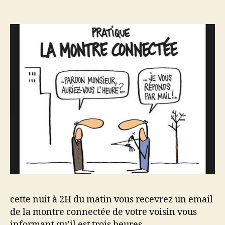
à
2H
du
matin
vous
recevrez
un
email
de
la
montre
connectée
de
votre
voisin
cette nuit à 2H du matin vous recevrez un email
de la montre connectée de votre voisin vous
informant qu’il est trois heures