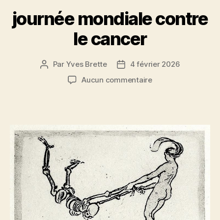
journée mondiale contre
le cancer
Par
Yves Brette
4 février 2026
Auteur
Date
de
de
sur
Aucun commentaire
l’article
l’article
journée
mondiale
contre
le
cancer