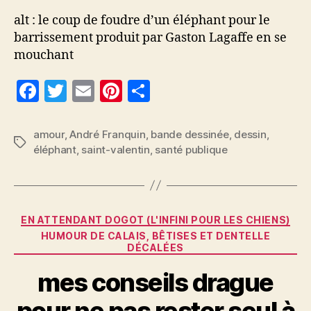
alt : le coup de foudre d’un éléphant pour le
barrissement produit par Gaston Lagaffe en se
mouchant
F
T
E
Pi
P
a
w
m
nt
a
c
itt
ai
er
rt
amour
,
André Franquin
,
bande dessinée
,
dessin
,
Étiquettes
éléphant
,
saint-valentin
,
santé publique
e
er
l
es
a
b
t
g
o
er
Catégories
o
EN ATTENDANT DOGOT (L'INFINI POUR LES CHIENS)
HUMOUR DE CALAIS, BÊTISES ET DENTELLE
k
DÉCALÉES
mes conseils drague
pour ne pas rester seul à