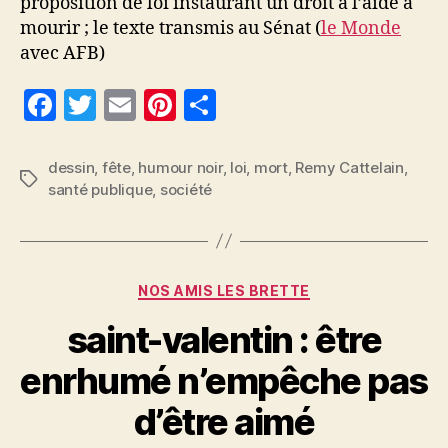
proposition de loi instaurant un droit à l’aide à
mourir ; le texte transmis au Sénat (
le Monde
avec AFB)
F
T
E
Pi
P
a
w
m
nt
a
c
itt
ai
er
rt
dessin
,
fête
,
humour noir
,
loi
,
mort
,
Remy Cattelain
,
Étiquettes
santé publique
,
société
e
er
l
es
a
b
t
g
o
er
Catégories
o
NOS AMIS LES BRETTE
k
saint-valentin : être
enrhumé n’empêche pas
d’être aimé