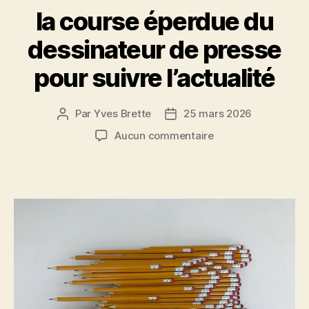
k
la course éperdue du
dessinateur de presse
pour suivre l’actualité
Par
Yves Brette
25 mars 2026
Auteur
Date
de
de
sur
Aucun commentaire
l’article
l’article
la
course
éperdue
du
dessinateur
de
presse
pour
suivre
l’actualité