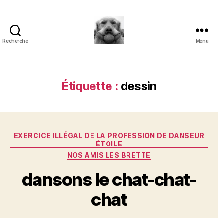
Recherche
Menu
à
l'ombre
d'un
paradoxe
Étiquette :
dessin
en
fleur
Catégories
EXERCICE ILLÉGAL DE LA PROFESSION DE DANSEUR
ÉTOILE
NOS AMIS LES BRETTE
dansons le chat-chat-
chat