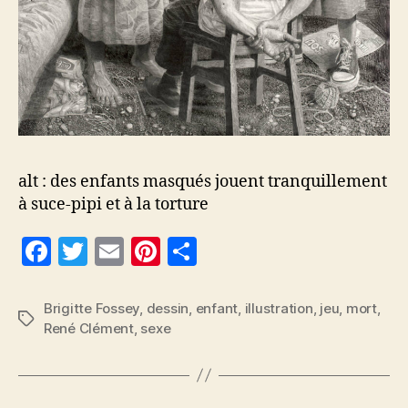
alt : des enfants masqués jouent tranquillement
à suce-pipi et à la torture
F
T
E
Pi
P
a
w
m
nt
a
c
itt
ai
er
rt
Brigitte Fossey
,
dessin
,
enfant
,
illustration
,
jeu
,
mort
,
Étiquettes
René Clément
,
sexe
e
er
l
es
a
b
t
g
o
er