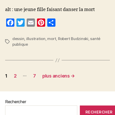
alt : une jeune fille faisant danser la mort
F
T
E
Pi
P
a
w
m
nt
a
c
itt
ai
er
rt
dessin
,
illustration
,
mort
,
Robert Budzinski
,
santé
Étiquettes
publique
e
er
l
es
a
b
t
g
o
er
o
Pagination
…
1
2
7
plus anciens
→
k
des
publications
Rechercher
RECHERCHER