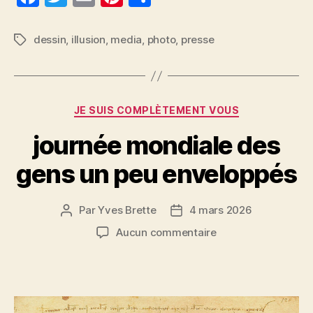
a
w
m
nt
a
c
itt
ai
er
rt
dessin
,
illusion
,
media
,
photo
,
presse
Étiquettes
e
er
l
es
a
b
t
g
o
er
Catégories
JE SUIS COMPLÈTEMENT VOUS
o
journée mondiale des
k
gens un peu enveloppés
Par
Yves Brette
4 mars 2026
Auteur
Date
de
de
sur
Aucun commentaire
l’article
l’article
journée
mondiale
des
gens
un