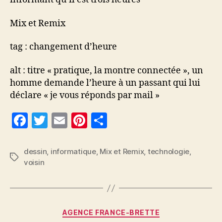
Mix et Remix
tag : changement d’heure
alt : titre « pratique, la montre connectée », un
homme demande l’heure à un passant qui lui
déclare « je vous réponds par mail »
F
T
E
Pi
P
a
w
m
nt
a
c
itt
ai
er
rt
dessin
,
informatique
,
Mix et Remix
,
technologie
,
Étiquettes
voisin
e
er
l
es
a
b
t
g
o
er
Catégories
o
AGENCE FRANCE-BRETTE