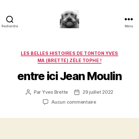
Recherche
Menu
à
l'ombre
d'un
paradoxe
Catégories
LES BELLES HISTOIRES DE TONTON YVES
en
MA (BRETTE) ZÈLE TOPHE !
fleur
entre ici Jean Moulin
Par
Yves Brette
29 juillet 2022
Auteur
Date
de
de
sur
Aucun commentaire
l’article
l’article
entre
ici
Jean
Moulin