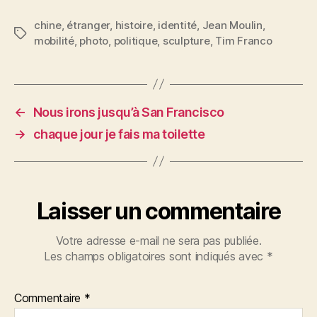
a
w
m
nt
a
c
itt
ai
er
rt
chine
,
étranger
,
histoire
,
identité
,
Jean Moulin
,
Étiquettes
mobilité
,
photo
,
politique
,
sculpture
,
Tim Franco
e
er
l
es
a
b
t
g
o
er
o
←
Nous irons jusqu’à San Francisco
k
→
chaque jour je fais ma toilette
Laisser un commentaire
Votre adresse e-mail ne sera pas publiée.
Les champs obligatoires sont indiqués avec
*
Commentaire
*