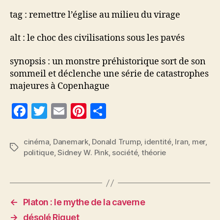
tag : remettre l’église au milieu du virage
alt : le choc des civilisations sous les pavés
synopsis : un monstre préhistorique sort de son
sommeil et déclenche une série de catastrophes
majeures à Copenhague
F
T
E
Pi
P
a
w
m
nt
a
c
itt
ai
er
rt
cinéma
,
Danemark
,
Donald Trump
,
identité
,
Iran
,
mer
,
Étiquettes
politique
,
Sidney W. Pink
,
société
,
théorie
e
er
l
es
a
b
t
g
o
er
o
←
Platon : le mythe de la caverne
→
désolé Riquet