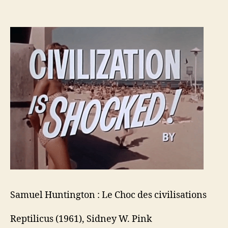
Le
Choc
des
civilisations
Samuel Huntington : Le Choc des civilisations
Reptilicus (1961), Sidney W. Pink