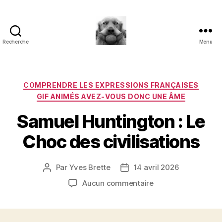
Recherche
Menu
à
l'ombre
d'un
paradoxe
Catégories
COMPRENDRE LES EXPRESSIONS FRANÇAISES
en
GIF ANIMÉS AVEZ-VOUS DONC UNE ÂME
fleur
Samuel Huntington : Le
Choc des civilisations
Par
Yves Brette
14 avril 2026
Auteur
Date
de
de
sur
Aucun commentaire
l’article
l’article
Samuel
Huntington
: