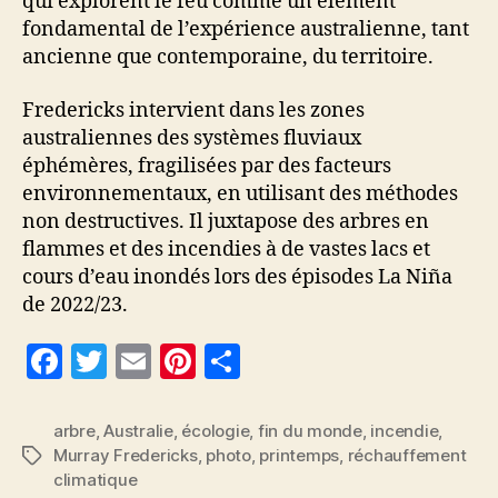
qui explorent le feu comme un élément
fondamental de l’expérience australienne, tant
ancienne que contemporaine, du territoire.
Fredericks intervient dans les zones
australiennes des systèmes fluviaux
éphémères, fragilisées par des facteurs
environnementaux, en utilisant des méthodes
non destructives. Il juxtapose des arbres en
flammes et des incendies à de vastes lacs et
cours d’eau inondés lors des épisodes La Niña
de 2022/23.
F
T
E
Pi
P
a
w
m
nt
a
c
itt
ai
er
rt
arbre
,
Australie
,
écologie
,
fin du monde
,
incendie
,
Murray Fredericks
,
photo
,
printemps
,
réchauffement
Étiquettes
e
er
l
es
a
climatique