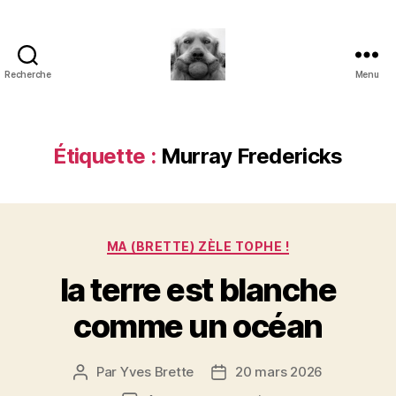
Recherche
Menu
à
l'ombre
d'un
paradoxe
Étiquette :
Murray Fredericks
en
fleur
Catégories
MA (BRETTE) ZÈLE TOPHE !
la terre est blanche
comme un océan
Par
Yves Brette
20 mars 2026
Auteur
Date
de
de