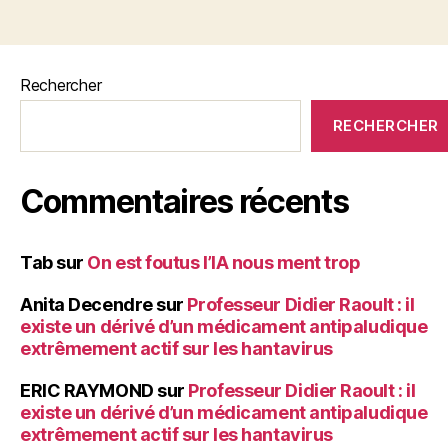
b
t
g
o
er
o
Rechercher
k
RECHERCHER
Commentaires récents
Tab
sur
On est foutus l’IA nous ment trop
Anita Decendre
sur
Professeur Didier Raoult : il
existe un dérivé d’un médicament antipaludique
extrêmement actif sur les hantavirus
ERIC RAYMOND
sur
Professeur Didier Raoult : il
existe un dérivé d’un médicament antipaludique
extrêmement actif sur les hantavirus