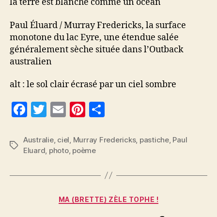
la terre est blanche comme un océan
Paul Éluard / Murray Fredericks, la surface
monotone du lac Eyre, une étendue salée
généralement sèche située dans l’Outback
australien
alt : le sol clair écrasé par un ciel sombre
F
T
E
Pi
P
a
w
m
nt
a
c
itt
ai
er
rt
Australie
,
ciel
,
Murray Fredericks
,
pastiche
,
Paul
Étiquettes
Eluard
,
photo
,
poème
e
er
l
es
a
b
t
g
o
er
Catégories
o
MA (BRETTE) ZÈLE TOPHE !