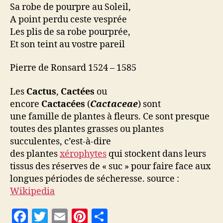
Sa robe de pourpre au Soleil,
A point perdu ceste vesprée
Les plis de sa robe pourprée,
Et son teint au vostre pareil
Pierre de Ronsard 1524 – 1585
Les
Cactus
,
Cactées
ou
encore
Cactacées
(
Cactaceae
) sont
une famille de plantes à fleurs. Ce sont presque
toutes des plantes grasses ou plantes
succulentes, c’est-à-dire
des plantes
xérophytes
qui stockent dans leurs
tissus des réserves de « suc » pour faire face aux
longues périodes de sécheresse. source :
Wikipedia
F
T
E
Pi
P