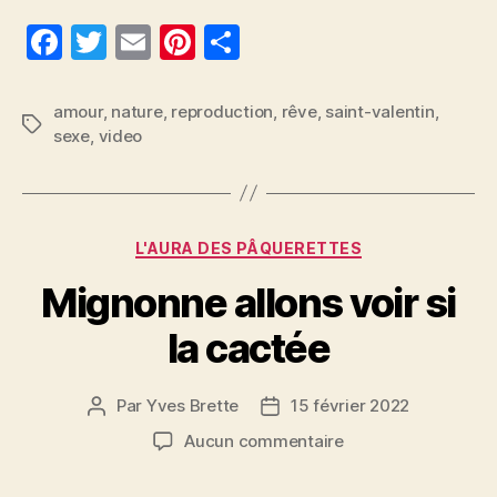
F
T
E
Pi
P
a
w
m
nt
a
c
itt
ai
er
rt
amour
,
nature
,
reproduction
,
rêve
,
saint-valentin
,
Étiquettes
sexe
,
video
e
er
l
es
a
b
t
g
o
er
Catégories
o
L'AURA DES PÂQUERETTES
k
Mignonne allons voir si
la cactée
Par
Yves Brette
15 février 2022
Auteur
Date
de
de
sur
Aucun commentaire
l’article
l’article
Mignonne
allons