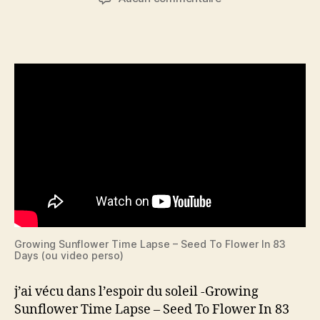
l’article
l’article
j’ai
vécu
dans
l’espoir
du
soleil
Growing Sunflower Time Lapse – Seed To Flower In 83
Days (ou video perso)
j’ai vécu dans l’espoir du soleil -Growing
Sunflower Time Lapse – Seed To Flower In 83