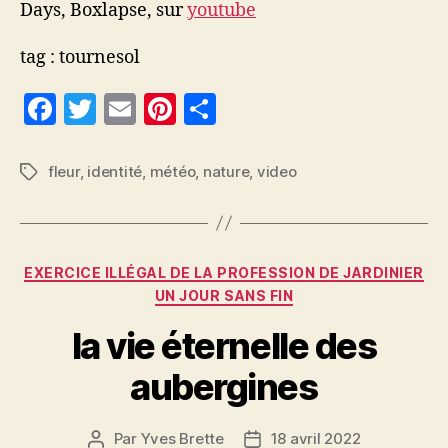
Days, Boxlapse, sur
youtube
tag : tournesol
F
T
E
Pi
P
a
w
m
nt
a
c
itt
ai
er
rt
fleur
,
identité
,
météo
,
nature
,
video
Étiquettes
e
er
l
es
a
b
t
g
o
er
Catégories
EXERCICE ILLÉGAL DE LA PROFESSION DE JARDINIER
o
UN JOUR SANS FIN
k
la vie éternelle des
aubergines
Par
Yves Brette
18 avril 2022
Auteur
Date