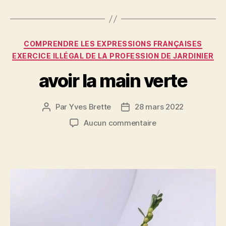
b
t
g
o
er
Catégories
o
COMPRENDRE LES EXPRESSIONS FRANÇAISES
EXERCICE ILLÉGAL DE LA PROFESSION DE JARDINIER
k
avoir la main verte
Par
Yves Brette
28 mars 2022
Auteur
Date
de
de
sur
Aucun commentaire
l’article
l’article
avoir
la
main
verte