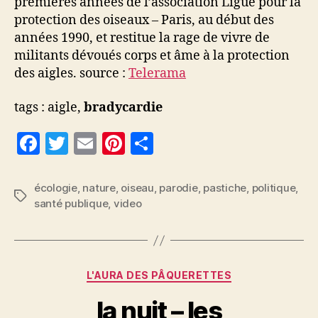
premières années de l’association Ligue pour la
protection des oiseaux – Paris, au début des
années 1990, et restitue la rage de vivre de
militants dévoués corps et âme à la protection
des aigles. source :
Telerama
tags : aigle,
bradycardie
F
T
E
Pi
P
a
w
m
nt
a
c
itt
ai
er
rt
écologie
,
nature
,
oiseau
,
parodie
,
pastiche
,
politique
,
Étiquettes
santé publique
,
video
e
er
l
es
a
b
t
g
o
er
Catégories
o
L'AURA DES PÂQUERETTES
k
la nuit – les