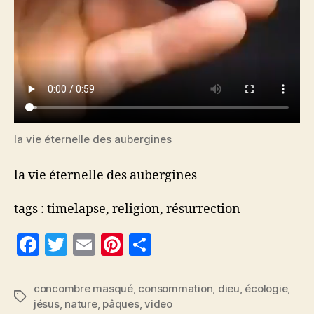
la vie éternelle des aubergines
la vie éternelle des aubergines
tags : timelapse, religion, résurrection
F
T
E
Pi
P
a
w
m
nt
a
c
itt
ai
er
rt
concombre masqué
,
consommation
,
dieu
,
écologie
,
Étiquettes
jésus
,
nature
,
pâques
,
video
e
er
l
es
a