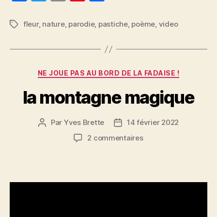
a
w
m
nt
a
c
itt
ai
er
rt
fleur
,
nature
,
parodie
,
pastiche
,
poème
,
video
Étiquettes
e
er
l
es
a
b
t
g
o
er
Catégories
NE JOUE PAS AU BORD DE LA FADAISE !
o
la montagne magique
k
Par
Yves Brette
14 février 2022
Auteur
Date
de
de
sur
2 commentaires
l’article
l’article
la
montagne
magique