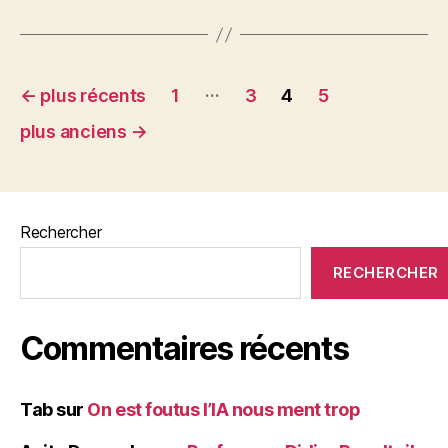
b
t
g
o
er
o
Pagination
…
←
plus récents
1
3
4
5
k
des
plus anciens
→
publications
Rechercher
RECHERCHER
Commentaires récents
Tab
sur
On est foutus l’IA nous ment trop