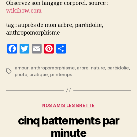
Observez son langage corporel. source :
wikihow.com
tag : auprès de mon arbre, paréidolie,
anthropomorphisme
F
T
E
Pi
P
a
w
m
nt
a
c
itt
ai
er
rt
amour
,
anthropomorphisme
,
arbre
,
nature
,
paréidolie
,
Étiquettes
photo
,
pratique
,
printemps
e
er
l
es
a
b
t
g
o
er
Catégories
o
NOS AMIS LES BRETTE
k
cinq battements par
minute