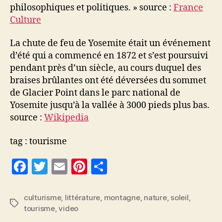
philosophiques et politiques. » source :
France
Culture
La chute de feu de Yosemite était un événement
d’été qui a commencé en 1872 et s’est poursuivi
pendant près d’un siècle, au cours duquel des
braises brûlantes ont été déversées du sommet
de Glacier Point dans le parc national de
Yosemite jusqu’à la vallée à 3000 pieds plus bas.
source :
Wikipedia
tag : tourisme
F
T
E
Pi
P
a
w
m
nt
a
c
itt
ai
er
rt
culturisme
,
littérature
,
montagne
,
nature
,
soleil
,
Étiquettes
tourisme
,
video
e
er
l
es
a