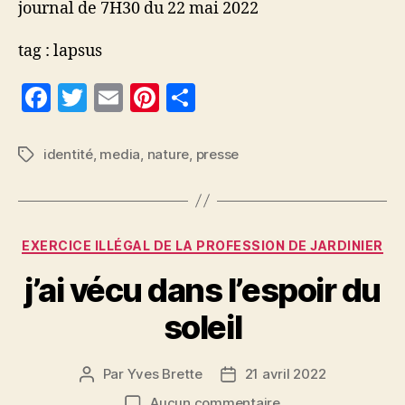
journal de 7H30 du 22 mai 2022
on
posera
la
tag : lapsus
question
F
T
E
Pi
P
au
naturiste…
a
w
m
nt
a
au
c
itt
ai
er
rt
naturaliste
identité
,
media
,
nature
,
presse
Étiquettes
Bruno
e
er
l
es
a
David
b
t
g
o
er
Catégories
EXERCICE ILLÉGAL DE LA PROFESSION DE JARDINIER
o
j’ai vécu dans l’espoir du
k
soleil
Par
Yves Brette
21 avril 2022
Auteur
Date
de
de
sur
Aucun commentaire