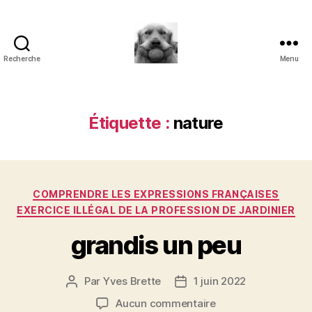
Recherche
Menu
à
l'ombre
d'un
paradoxe
Étiquette :
nature
en
fleur
Catégories
COMPRENDRE LES EXPRESSIONS FRANÇAISES
EXERCICE ILLÉGAL DE LA PROFESSION DE JARDINIER
grandis un peu
Par
Yves Brette
1 juin 2022
Auteur
Date
de
de
sur
Aucun commentaire