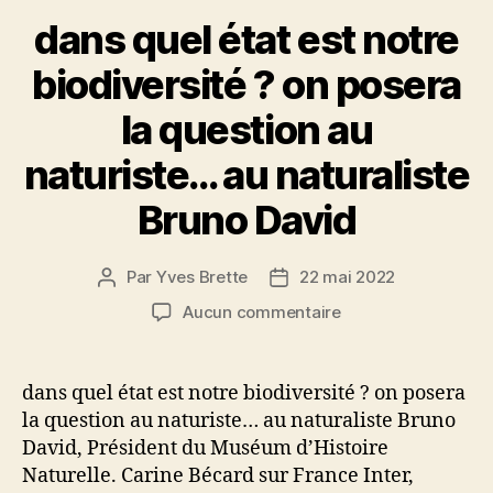
k
dans quel état est notre
biodiversité ? on posera
la question au
naturiste… au naturaliste
Bruno David
Par
Yves Brette
22 mai 2022
Auteur
Date
de
de
sur
Aucun commentaire
l’article
l’article
dans
quel
état
dans quel état est notre biodiversité ? on posera
est
la question au naturiste… au naturaliste Bruno
notre
David, Président du Muséum d’Histoire
biodiversité
Naturelle. Carine Bécard sur France Inter,
?