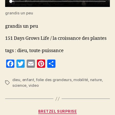
grandis un peu
grandis un peu
151 Days Grows Life / la croissance des plantes
tags : dieu, toute-puissance
F
T
E
Pi
P
a
w
m
nt
a
c
itt
ai
er
rt
dieu
,
enfant
,
folie des grandeurs
,
mobilité
,
nature
,
Étiquettes
science
,
video
e
er
l
es
a
b
t
g
o
er
Catégories
o
BRETZEL SURPRISE