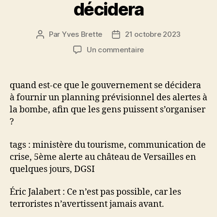
décidera
Par
Yves Brette
21 octobre 2023
Auteur
Date
de
de
sur
Un commentaire
l’article
l’article
quand
est-
ce
quand est-ce que le gouvernement se décidera
que
à fournir un planning prévisionnel des alertes à
le
la bombe, afin que les gens puissent s’organiser
gouvernement
?
se
décidera
tags : ministère du tourisme, communication de
crise, 5ème alerte au château de Versailles en
quelques jours, DGSI
Éric Jalabert : Ce n’est pas possible, car les
terroristes n’avertissent jamais avant.