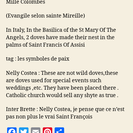
Mille Colombes
(Evangile selon sainte Mireille)
In Italy, In the Basilica of the St Mary Of The
Angels, 2 doves have made their nest in the
palms of Saint Francis Of Assisi
tag : les symboles de paix
Nelly Costea : These are not wild doves,these
are doves used for special events such
weddings ,etc. They have been placed there .
Catholic church would sell any shyte as true .
Inter Brette : Nelly Costea, je pense que ce n’est
pas non plus le vrai Saint François
F
T
E
Pi
P