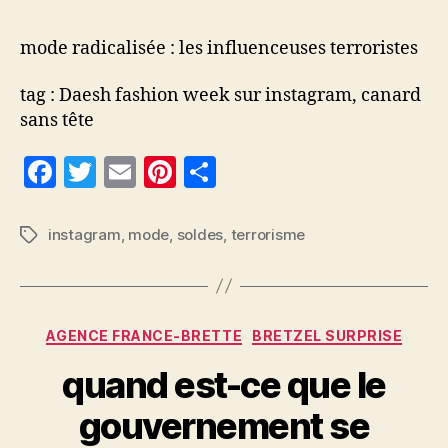
mode radicalisée : les influenceuses terroristes
tag : Daesh fashion week sur instagram, canard
sans tête
F
T
E
Pi
P
a
w
m
nt
a
c
itt
ai
er
rt
instagram
,
mode
,
soldes
,
terrorisme
Étiquettes
e
er
l
es
a
b
t
g
o
er
Catégories
AGENCE FRANCE-BRETTE
BRETZEL SURPRISE
o
quand est-ce que le
k
gouvernement se