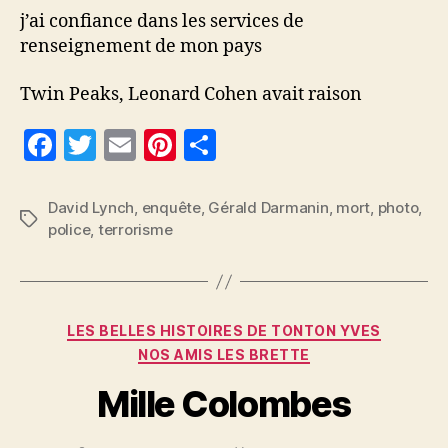
j’ai confiance dans les services de
renseignement de mon pays
Twin Peaks, Leonard Cohen avait raison
F
T
E
Pi
P
a
w
m
nt
a
c
itt
ai
er
rt
David Lynch
,
enquête
,
Gérald Darmanin
,
mort
,
photo
,
Étiquettes
police
,
terrorisme
e
er
l
es
a
b
t
g
o
er
Catégories
o
LES BELLES HISTOIRES DE TONTON YVES
NOS AMIS LES BRETTE
k
Mille Colombes