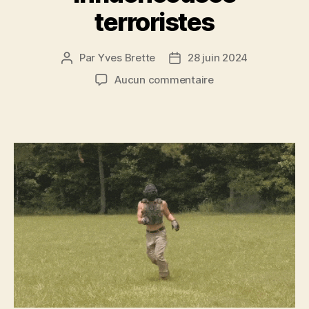
terroristes
Par
Yves Brette
28 juin 2024
Auteur
Date
de
de
sur
Aucun commentaire
l’article
l’article
mode
radicalisée
:
les
influenceuses
terroristes