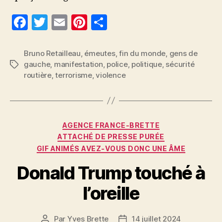
F
T
E
Pi
P
a
w
m
nt
a
c
itt
ai
er
rt
Bruno Retailleau
,
émeutes
,
fin du monde
,
gens de
gauche
,
manifestation
,
police
,
politique
,
sécurité
Étiquettes
e
er
l
es
a
routière
,
terrorisme
,
violence
b
t
g
o
er
o
Catégories
AGENCE FRANCE-BRETTE
k
ATTACHÉ DE PRESSE PURÉE
GIF ANIMÉS AVEZ-VOUS DONC UNE ÂME
Donald Trump touché à
l’oreille
Par
Yves Brette
14 juillet 2024
Auteur
Date