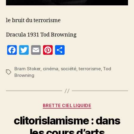
le bruit du terrorisme
Dracula 1931 Tod Browning
F
T
E
Pi
P
a
w
m
nt
a
c
itt
ai
er
rt
Bram Stoker
,
cinéma
,
société
,
terrorisme
,
Tod
Étiquettes
Browning
e
er
l
es
a
b
t
g
o
er
Catégories
o
BRETTE CIEL LIQUIDE
k
clitorislamisme : dans
les cours d’arts