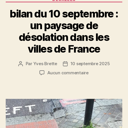
bilan du 10 septembre :
un paysage de
désolation dans les
villes de France
Par
Yves Brette
10 septembre 2025
Auteur
Date
de
de
sur
Aucun commentaire
l’article
l’article
bilan
du
10
septembre
:
un
paysage
de