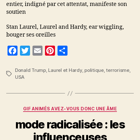
entier, indigné par cet attentat, manifeste son
soutien
Stan Laurel, Laurel and Hardy, ear wiggling,
bouger ses oreilles
F
T
E
Pi
P
a
w
m
nt
a
c
itt
ai
er
rt
Donald Trump
,
Laurel et Hardy
,
politique
,
terrorisme
,
Étiquettes
USA
e
er
l
es
a
b
t
g
o
er
Catégories
o
GIF ANIMÉS AVEZ-VOUS DONC UNE ÂME
k
mode radicalisée : les
influenceuses