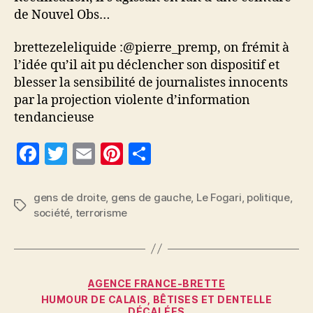
! »
de Nouvel Obs…
brettezeleliquide :@pierre_premp, on frémit à
l’idée qu’il ait pu déclencher son dispositif et
blesser la sensibilité de journalistes innocents
par la projection violente d’information
tendancieuse
F
T
E
Pi
P
a
w
m
nt
a
c
itt
ai
er
rt
gens de droite
,
gens de gauche
,
Le Fogari
,
politique
,
Étiquettes
société
,
terrorisme
e
er
l
es
a
b
t
g
o
er
Catégories
o
AGENCE FRANCE-BRETTE
HUMOUR DE CALAIS, BÊTISES ET DENTELLE
k
DÉCALÉES