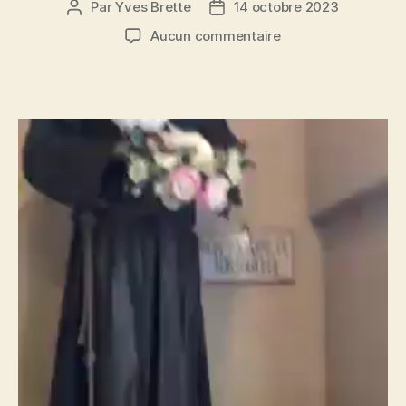
Par
Yves Brette
14 octobre 2023
Auteur
Date
de
de
sur
Aucun commentaire
l’article
l’article
Mille
Colombes