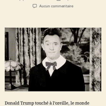
de
de
sur
Aucun commentaire
l’article
l’article
Donald
Trump
touché
à
l’oreille
Donald Trump touché à l’oreille, le monde