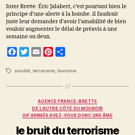
Inter Brette :Éric Jalabert, c’est pourtant bien le
principe d’une alerte à la bombe. il faudrait
juste leur demander d’avoir l’amabilité de bien
vouloir augmenter le délai de préavis à une
semaine ou deux.
F
T
E
Pi
P
a
w
m
nt
a
c
itt
ai
er
rt
société
,
terrorisme
,
tourisme
Étiquettes
e
er
l
es
a
b
t
g
o
er
Catégories
AGENCE FRANCE-BRETTE
o
DE L'AUTRE CÔTÉ DU MOUROIR
GIF ANIMÉS AVEZ-VOUS DONC UNE ÂME
k
le bruit du terrorisme