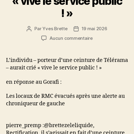
« vive le service public
! »
Par
Yves Brette
19 mai 2026
Auteur
Date
de
de
sur
Aucun commentaire
l’article
l’article
L’individu
–
porteur
L’individu – porteur d’une ceinture de Télérama
d’une
– aurait crié « vive le service public ! »
ceinture
de
en réponse au Gorafi :
Télérama
–
Les locaux de RMC évacués après une alerte au
aurait
chroniqueur de gauche⁠
crié
« vive
le
service
pierre_premp :@brettezeleliquide,
public
Rectification, il s’agissait en fait d’une ceinture