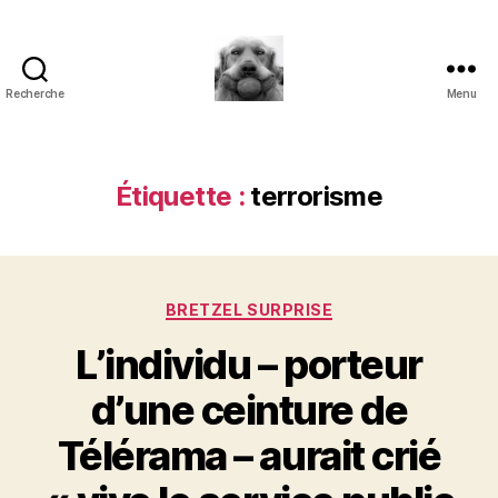
Recherche
Menu
à
l'ombre
d'un
paradoxe
Étiquette :
terrorisme
en
fleur
Catégories
BRETZEL SURPRISE
L’individu – porteur
d’une ceinture de
Télérama – aurait crié