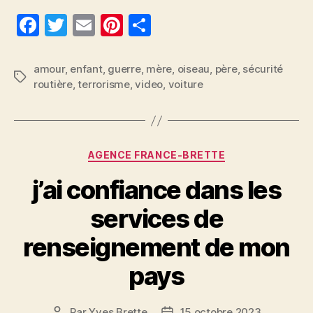
F
T
E
Pi
P
a
w
m
nt
a
c
itt
ai
er
rt
amour
,
enfant
,
guerre
,
mère
,
oiseau
,
père
,
sécurité
Étiquettes
routière
,
terrorisme
,
video
,
voiture
e
er
l
es
a
b
t
g
o
er
Catégories
o
AGENCE FRANCE-BRETTE
k
j’ai confiance dans les
services de
renseignement de mon
pays
Par
Yves Brette
15 octobre 2023
Auteur
Date