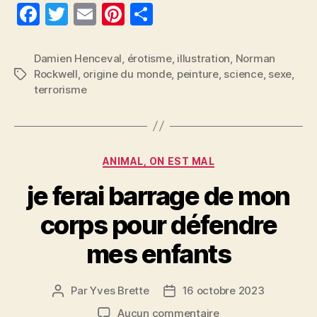
F
T
E
Pi
P
a
w
m
nt
a
c
itt
ai
er
rt
Damien Henceval
,
érotisme
,
illustration
,
Norman
Rockwell
,
origine du monde
,
peinture
,
science
,
sexe
,
Étiquettes
e
er
l
es
a
terrorisme
b
t
g
o
er
o
Catégories
ANIMAL, ON EST MAL
k
je ferai barrage de mon
corps pour défendre
mes enfants
Par
Yves Brette
16 octobre 2023
Auteur
Date
de
de
sur
Aucun commentaire